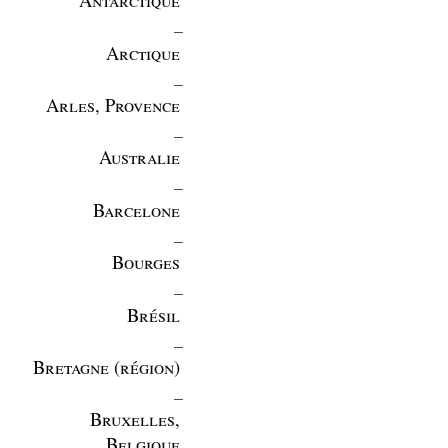
_
Arctique
_
Arles, Provence
_
Australie
_
Barcelone
_
Bourges
_
Brésil
_
Bretagne (région)
_
Bruxelles,
Belgique