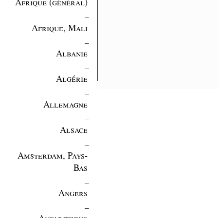
Afrique (général)
_
Afrique, Mali
_
Albanie
_
Algérie
_
Allemagne
_
Alsace
_
Amsterdam, Pays-
Bas
_
Angers
_
Antarctique