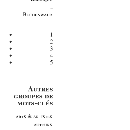
_
Buchenwald
1
2
3
4
5
Autres
groupes de
mots-clés
arts & artistes
auteurs