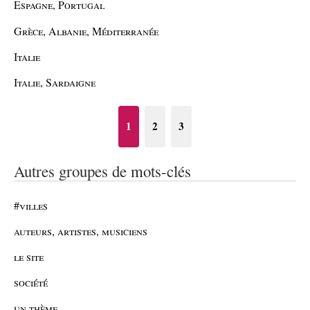
Espagne, Portugal
Grèce, Albanie, Méditerranée
Italie
Italie, Sardaigne
1
2
3
Autres groupes de mots-clés
#villes
auteurs, artistes, musiciens
le site
société
un thème