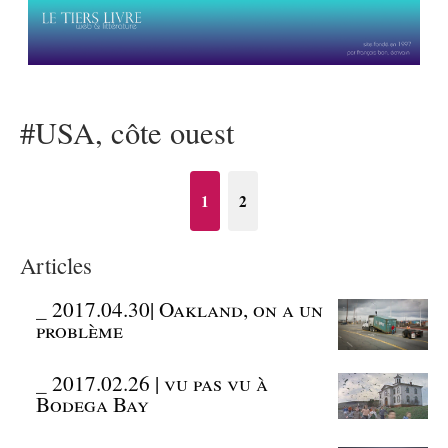
#USA, côte ouest
1
2
Articles
_
2017.04.30| Oakland, on a un
problème
_
2017.02.26 | vu pas vu à
Bodega Bay