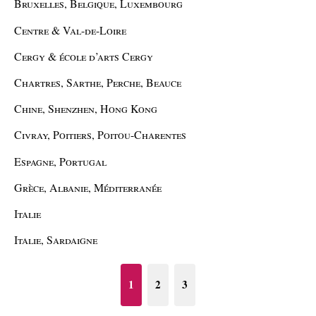
Bruxelles, Belgique, Luxembourg
Centre & Val-de-Loire
Cergy & école d’arts Cergy
Chartres, Sarthe, Perche, Beauce
Chine, Shenzhen, Hong Kong
Civray, Poitiers, Poitou-Charentes
Espagne, Portugal
Grèce, Albanie, Méditerranée
Italie
Italie, Sardaigne
1
2
3