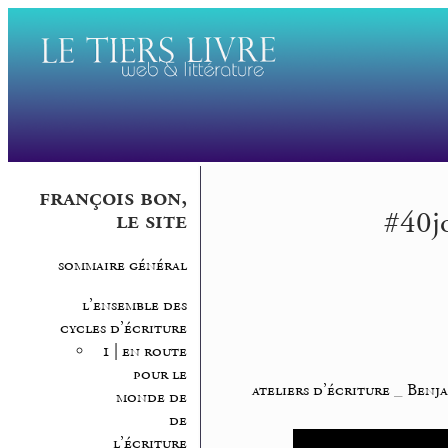
françois bon,
#40jo
le site
sommaire général
l’ensemble des
cycles d’écriture
1 | en route
pour le
ateliers d’écriture
_
Benja
monde de
de
l’écriture