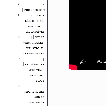
2
| progression
3 | lieux
réels, lieux
construits,
lieux rêvés
4 | cycle
vies, visages,
situations,
personnages
5
| construire
une ville
avec des
mots
6 |
recherches
sur la
nouvelle