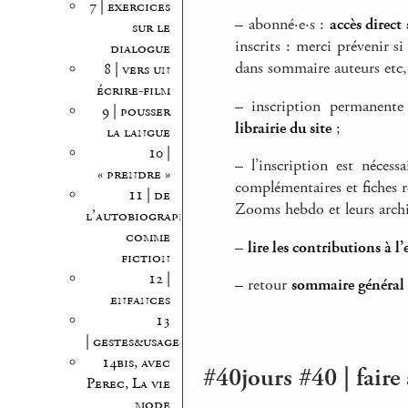
7 | exercices
–
abonné·e·s :
accès direc
sur le
inscrits : merci prévenir 
dialogue
dans sommaire auteurs etc, 
8 | vers un
écrire-film
–
inscription permanente
9 | pousser
librairie du site
;
la langue
10 |
–
l’inscription est nécess
« prendre »
complémentaires et fiches r
11 | de
Zooms hebdo et leurs archi
l’autobiographie
comme
–
lire les contributions à l’
fiction
12 |
–
retour
sommaire général d
enfances
13
| gestes&usages
14bis, avec
#40jours #40 | faire
Perec, La vie
mode