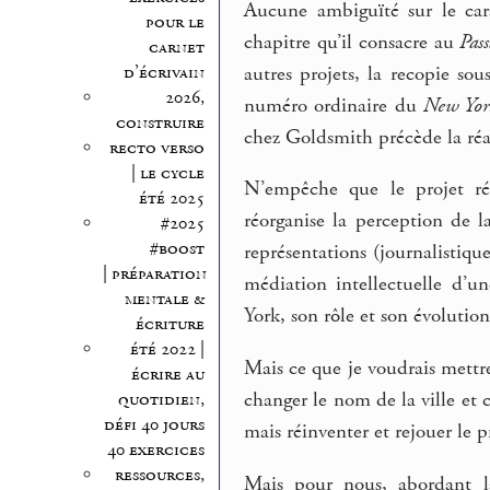
Aucune ambiguïté sur le car
pour le
chapitre qu’il consacre au
Pas
carnet
autres projets, la recopie so
d’écrivain
2026,
numéro ordinaire du
New Yor
construire
chez Goldsmith précède la réa
recto verso
| le cycle
N’empêche que le projet ré
été 2025
réorganise la perception de la
#2025
#boost
représentations (journalistique
| préparation
médiation intellectuelle d’u
mentale &
York, son rôle et son évolutio
écriture
été 2022 |
Mais ce que je voudrais mettr
écrire au
changer le nom de la ville et 
quotidien,
défi 40 jours
mais réinventer et rejouer le 
40 exercices
ressources,
Mais pour nous, abordant la