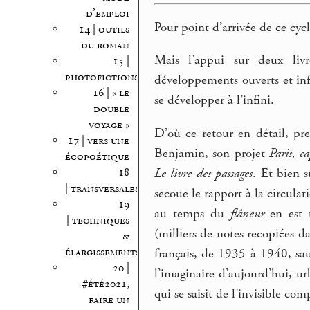
d’emploi
Pour point d’arrivée de ce cycl
14 | outils
du roman
Mais l’appui sur deux liv
15 |
photofictions
développements ouverts et infi
16 | « le
se développer à l’infini.
double
voyage »
D’où ce retour en détail, pr
17 | vers une
Benjamin, son projet
Paris, c
écopoétique
18
Le livre des passages
. Et bien s
| transversales
secoue le rapport à la circula
19
au temps du
flâneur
en est 
| techniques
(milliers de notes recopiées d
&
élargissements
français, de 1935 à 1940, sau
20 |
l’imaginaire d’aujourd’hui, ur
#été2021,
qui se saisit de l’invisible co
faire un