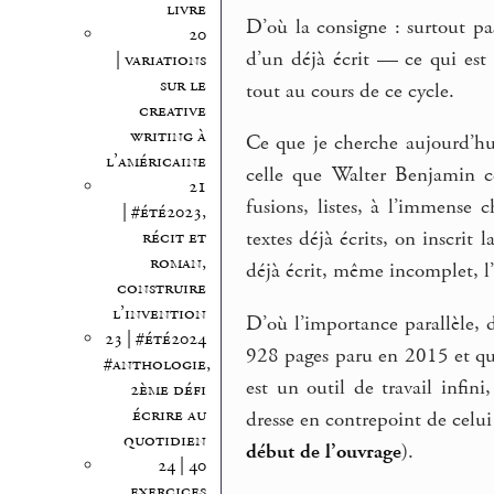
livre
D’où la consigne : surtout pa
20
d’un déjà écrit — ce qui est
| variations
sur le
tout au cours de ce cycle.
creative
writing à
Ce que je cherche aujourd’hu
l’américaine
celle que Walter Benjamin co
21
fusions, listes, à l’immense 
| #été2023,
récit et
textes déjà écrits, on inscrit 
roman,
déjà écrit, même incomplet, l
construire
l’invention
D’où l’importance parallèle, 
23 | #été2024
928 pages paru en 2015 et qu
#anthologie,
est un outil de travail infi
2ème défi
écrire au
dresse en contrepoint de celu
quotidien
début de l’ouvrage
).
24 | 40
exercices