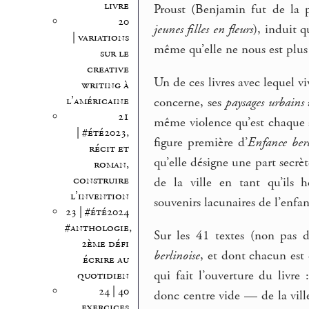
livre
Proust (Benjamin fut de la 
20
jeunes filles en fleurs
), induit q
| variations
même qu’elle ne nous est plus 
sur le
creative
Un de ces livres avec lequel vi
writing à
l’américaine
concerne, ses
paysages urbains
21
même violence qu’est chaque ap
| #été2023,
figure première d’
Enfance berl
récit et
qu’elle désigne une part secrè
roman,
construire
de la ville en tant qu’ils 
l’invention
souvenirs lacunaires de l’enfa
23 | #été2024
#anthologie,
Sur les 41 textes (non pas d
2ème défi
berlinoise
, et dont chacun est
écrire au
qui fait l’ouverture du livre
quotidien
24 | 40
donc centre vide — de la vill
exercices