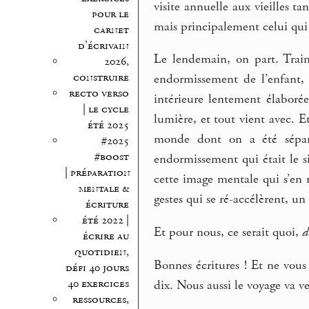
visite annuelle aux vieilles ta
pour le
mais principalement celui qui
carnet
d’écrivain
Le lendemain, on part. Train
2026,
construire
endormissement de l’enfant,
recto verso
intérieure lentement élaboré
| le cycle
lumière, et tout vient avec. E
été 2025
monde dont on a été séparé,
#2025
#boost
endormissement qui était le si
| préparation
cette image mentale qui s’en r
mentale &
gestes qui se ré-accélèrent, u
écriture
été 2022 |
Et pour nous, ce serait quoi,
d
écrire au
quotidien,
Bonnes écritures ! Et ne vous
défi 40 jours
40 exercices
dix. Nous aussi le voyage va v
ressources,