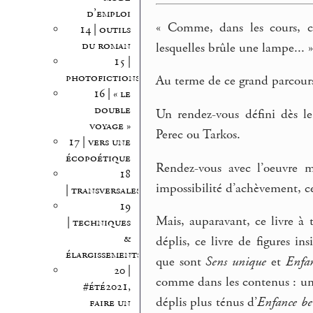
d’emploi
« Comme, dans les cours, ce
14 | outils
du roman
lesquelles brûle une lampe... 
15 |
photofictions
Au terme de ce grand parcour
16 | « le
double
Un rendez-vous défini dès l
voyage »
Perec ou Tarkos.
17 | vers une
écopoétique
Rendez-vous avec l’oeuvre m
18
impossibilité d’achèvement, c
| transversales
19
Mais, auparavant, ce livre à t
| techniques
&
déplis, ce livre de figures in
élargissements
que sont
Sens unique
et
Enfan
20 |
comme dans les contenus : un
#été2021,
déplis plus ténus d’
Enfance ber
faire un