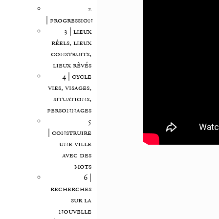
2
| progression
3 | lieux
réels, lieux
construits,
lieux rêvés
4 | cycle
vies, visages,
situations,
personnages
5
| construire
une ville
avec des
mots
6 |
recherches
sur la
nouvelle