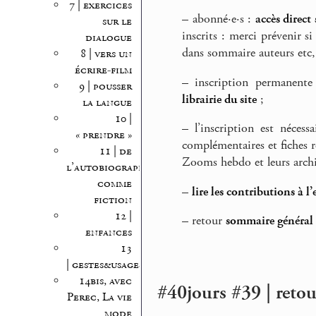
7 | exercices
–
abonné·e·s :
accès direc
sur le
inscrits : merci prévenir 
dialogue
dans sommaire auteurs etc, 
8 | vers un
écrire-film
–
inscription permanente
9 | pousser
librairie du site
;
la langue
10 |
–
l’inscription est nécess
« prendre »
complémentaires et fiches r
11 | de
Zooms hebdo et leurs archi
l’autobiographie
comme
–
lire les contributions à l’
fiction
12 |
–
retour
sommaire général d
enfances
13
| gestes&usages
14bis, avec
#40jours #39 | reto
Perec, La vie
mode