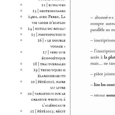
12 | enfances
13 | gestes&usages
14bis, avec Perec, La
–
abonné·e·s
vie mode d’emploi
compte auteu
14 | outils du roman
parallèle au m
15 | photofictions
–
inscriptions
16 | « le double
voyage »
–
l’inscriptio
17 | vers une
accès à
la pla
écopoétique
mais... ne tar
18 | transversales
19 | techniques &
–
pièce joint
élargissements
20 | #été2021, faire
–
lire les con
un livre
20 | variations sur le
–
retour
somm
creative writing à
l’américaine
21 | #été2023, récit