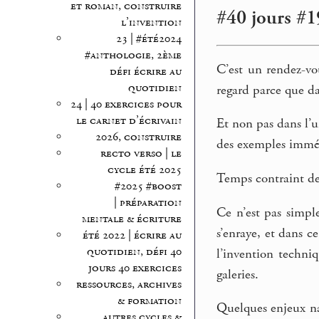
et roman, construire
#40 jours #19
l’invention
23 | #été2024
#anthologie, 2ème
C’est un rendez-vo
défi écrire au
quotidien
regard parce que da
24 | 40 exercices pour
le carnet d’écrivain
Et non pas dans l’u
2026, construire
des exemples immédi
recto verso | le
cycle été 2025
Temps contraint de 
#2025 #boost
| préparation
Ce n’est pas simple
mentale & écriture
s’enraye, et dans c
été 2022 | écrire au
quotidien, défi 40
l’invention techni
jours 40 exercices
galeries.
ressources, archives
& formation
Quelques enjeux nar
autres cycles &