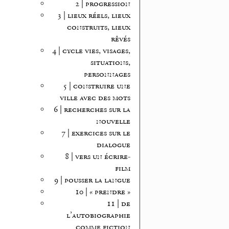
2 | progression
3 | lieux réels, lieux
construits, lieux
rêvés
4 | cycle vies, visages,
situations,
personnages
5 | construire une
ville avec des mots
6 | recherches sur la
nouvelle
7 | exercices sur le
dialogue
8 | vers un écrire-
film
9 | pousser la langue
10 | « prendre »
11 | de
l’autobiographie
comme fiction