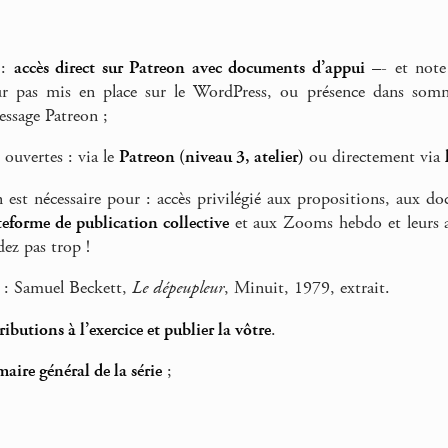
 :
accès direct sur Patreon avec documents d’appui
–- et note 
r pas mis en place sur le WordPress, ou présence dans sommai
essage Patreon ;
 ouvertes : via le
Patreon (niveau 3, atelier)
ou directement via
n est nécessaire pour : accès privilégié aux propositions, aux d
teforme de publication collective
et aux Zooms hebdo et leurs a
dez pas trop !
e : Samuel Beckett,
Le dépeupleur
, Minuit, 1979, extrait.
tributions à l’exercice et publier la vôtre
.
aire général de la série
;