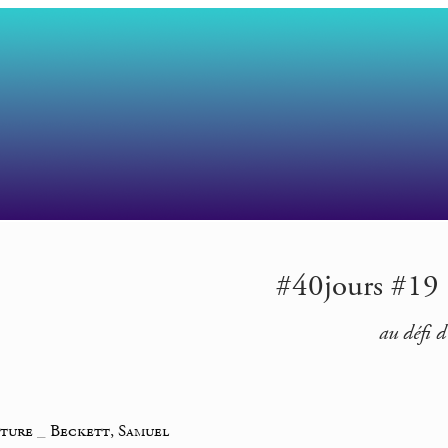
#40jours #19 |
au défi d
iture
_
Beckett, Samuel