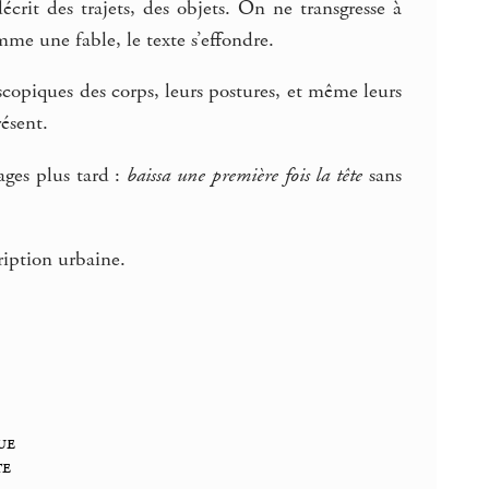
crit des trajets, des objets. On ne transgresse à
mme une fable, le texte s’effondre.
scopiques des corps, leurs postures, et même leurs
résent.
ages plus tard :
baissa une première fois la tête
sans
ription urbaine.
ue
te