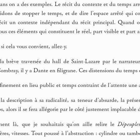
ans on a des exemples. Le récit du contexte et du temps arr
cidons de stopper le temps, et de dire l’espace arrêté qui 
écit un contexte indépendant du récit principal. Quand on
us ces éléments qui constituent le réel, part visible et part a
 si cela vous convient, allez-y.
 brève traversée du hall de Saint-Lazare par le narrateu
ombray, il y a Dante en filigrane. Ces distensions du temps et
inement en lieu public et temps contraint de l’attente une all
a description à sa radicalité, sa teneur d’absurde, la prése
s, alors il se fera allégorie par le côté justement implacable 
ment là, que je souhaitais qu’on aille relire le
Dépeuple
res, vitesses. Tout poussé à l’abstraction : cylindre ou ta