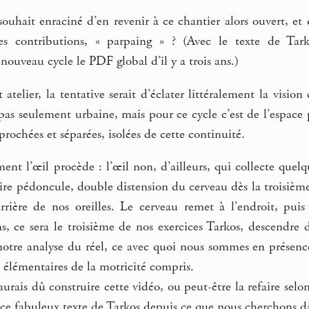
souhait enraciné d’en revenir à ce chantier alors ouvert, e
des contributions, « parpaing » ? (Avec le texte de Tar
 nouveau cycle le PDF global d’il y a trois ans.)
 atelier, la tentative serait d’éclater littéralement la visi
pas seulement urbaine, mais pour ce cycle c’est de l’espace pu
prochées et séparées, isolées de cette continuité.
ent l’œil procède : l’œil non, d’ailleurs, qui collecte quelq
ire pédoncule, double distension du cerveau dès la troisièm
rrière de nos oreilles. Le cerveau remet à l’endroit, puis 
ns, ce sera le troisième de nos exercices Tarkos, descendre
 notre analyse du réel, ce avec quoi nous sommes en présenc
 élémentaires de la motricité compris.
j’aurais dû construire cette vidéo, ou peut-être la refaire se
ce fabuleux texte de Tarkos depuis ce que nous cherchons dan