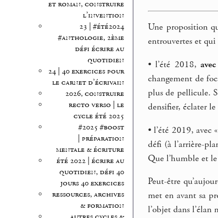
et roman, construire
l’invention
23 | #été2024
Une proposition qu
#anthologie, 2ème
entrouvertes et qui 
défi écrire au
quotidien
• l’été 2018,
avec
24 | 40 exercices pour
changement de foca
le carnet d’écrivain
plus de pellicule. 
2026, construire
recto verso | le
densifier, éclater le
cycle été 2025
#2025 #boost
• l’été 2019, avec «
| préparation
défi (à l’arrière-p
mentale & écriture
Que l’humble et le
été 2022 | écrire au
quotidien, défi 40
Peut-être qu’aujour
jours 40 exercices
ressources, archives
met en avant sa prop
& formation
l’objet dans l’élan
autres cycles &