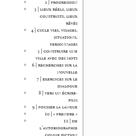
2 | progression
3 | lieux réels, lieux
construits, lieux
rêvés
4 | cycle vies, visages,
situations,
personnages
5 | construire une
ville avec des mots
6 | recherches sur la
nouvelle
7 | exercices sur le
dialogue
8 | vers un écrire-
film
9 | pousser la langue
10 | « prendre »
11 | de
l’autobiographie
comme fiction