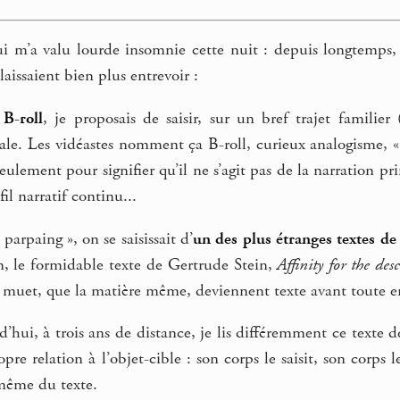
i m’a valu lourde insomnie cette nuit : depuis longtemps, l
laissaient bien plus entrevoir :
 B-roll
, je proposais de saisir, sur un bref trajet familier
le. Les vidéastes nomment ça B-roll, curieux analogisme, 
Seulement pour signifier qu’il ne s’agit pas de la narration p
 fil narratif continu...
 parpaing », on se saisissait d’
un des plus étranges textes d
lan, le formidable texte de Gertrude Stein,
Affinity for the des
 muet, que la matière même, deviennent texte avant toute e
d’hui, à trois ans de distance, je lis différemment ce texte 
re relation à l’objet-cible : son corps le saisit, son corps le 
 même du texte.