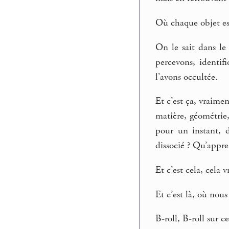
Où chaque objet est
On le sait dans le 
percevons, identif
l’avons occultée.
Et c’est ça, vraime
matière, géométrie,
pour un instant, d
dissocié ? Qu’appr
Et c’est cela, cela
Et c’est là, où nou
B-roll, B-roll sur c