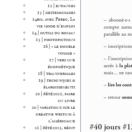
12 | enfances
13 | gestes&usages
14bis, avec Perec, La
–
abonné·e·s
vie mode d’emploi
compte auteu
14 | outils du roman
parallèle au m
15 | photofictions
–
inscriptions
16 | « le double
voyage »
–
l’inscriptio
17 | vers une
accès à
la pla
écopoétique
mais... ne tar
18 | transversales
19 | techniques &
–
lire les con
élargissements
20 | #été2021, faire
–
retour
somm
un livre
20 | variations sur le
creative writing à
l’américaine
#40 jours #12
21 | #été2023, récit