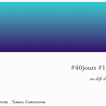
#40jours #12
au défi d
iture
_
Tarkos, Christophe