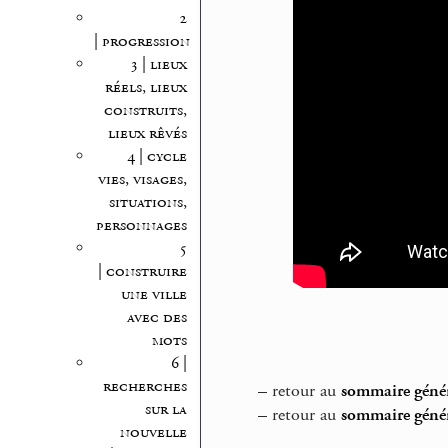
2
| progression
3 | lieux
réels, lieux
construits,
lieux rêvés
4 | cycle
vies, visages,
situations,
personnages
5
| construire
une ville
avec des
mots
6 |
recherches
–
retour au
sommaire généra
sur la
–
retour au
sommaire génér
nouvelle