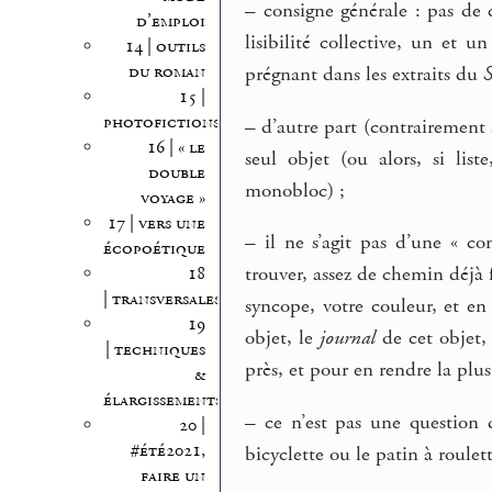
–
consigne générale : pas de 
d’emploi
lisibilité collective, un et u
14 | outils
du roman
prégnant dans les extraits du
15 |
photofictions
–
d’autre part (contrairement 
16 | « le
seul objet (ou alors, si lis
double
monobloc) ;
voyage »
17 | vers une
–
il ne s’agit pas d’une « co
écopoétique
trouver, assez de chemin déjà 
18
| transversales
syncope, votre couleur, et en
19
objet, le
journal
de cet objet, 
| techniques
près, et pour en rendre la plus
&
élargissements
–
ce n’est pas une question d
20 |
#été2021,
bicyclette ou le patin à roulett
faire un