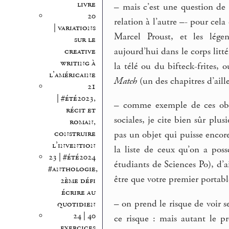
livre
–
mais c’est une question de s
20
relation à l’autre –- pour cel
| variations
Marcel Proust, et les lége
sur le
aujourd’hui dans le corps litt
creative
writing à
la télé ou du bifteck-frites, 
l’américaine
Match
(un des chapitres d’aille
21
| #été2023,
–
comme exemple de ces objets
récit et
sociales, je cite bien sûr plu
roman,
construire
pas un objet qui puisse encor
l’invention
la liste de ceux qu’on a possé
23 | #été2024
étudiants de Sciences Po), d’ai
#anthologie,
être que votre premier portabl
2ème défi
écrire au
–
on prend le risque de voir s
quotidien
24 | 40
ce risque : mais autant le p
exercices