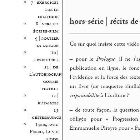
7 | exercices
sur le
dialogue
hors-série | récits de
8 | vers un
écrire-film
9 | pousser
Ce sur quoi insiste cette vidéo
la langue
10 |
–
pour le
Prologue
, il ne s’
« prendre »
11 | de
publication en ligne, le fon
l’autobiographie
l’évidence et la force des tex
comme
un livre (de maquette simil
fiction
responsabilité
à l’écriture ?
12 |
enfances
–
de toute façon, la question
13
| gestes&usages
obligée pour « Progression
14bis, avec
Emmanuelle Pireyre pour « Fair
Perec, La vie
mode