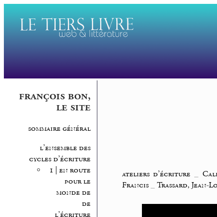
françois bon,
le site
sommaire général
l’ensemble des
cycles d’écriture
1 | en route
ateliers d’écriture
_
Cal
pour le
Francis
_
Trassard, Jean-L
monde de
de
l’écriture