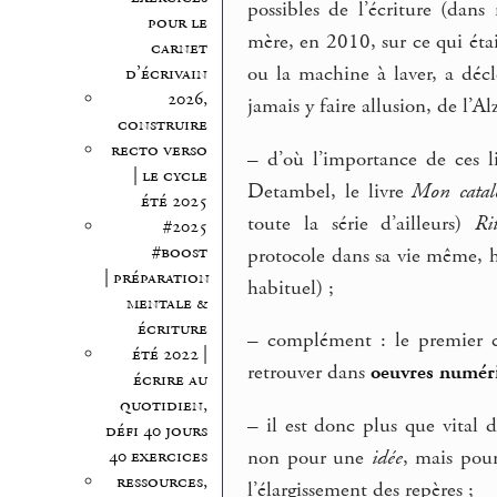
possibles de l’écriture (da
pour le
mère, en 2010, sur ce qui étai
carnet
ou la machine à laver, a décle
d’écrivain
2026,
jamais y faire allusion, de l’A
construire
recto verso
–
d’où l’importance de ces li
| le cycle
Detambel, le livre
Mon catal
été 2025
toute la série d’ailleurs)
Ri
#2025
#boost
protocole dans sa vie même, hor
| préparation
habituel) ;
mentale &
écriture
–
complément : le premier 
été 2022 |
retrouver dans
oeuvres numér
écrire au
quotidien,
–
il est donc plus que vital d
défi 40 jours
40 exercices
non pour une
idée
, mais pou
ressources,
l’élargissement des repères ;