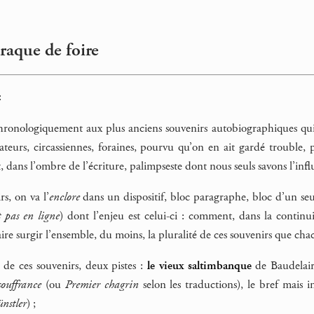
araque de foire
:
hronologiquement aux plus anciens souvenirs autobiographiques qui pu
mateurs, circassiennes, foraines, pourvu qu’on en ait gardé trouble
, dans l’ombre de l’écriture, palimpseste dont nous seuls savons l’influ
rs, on va l’
enclore
dans un dispositif, bloc paragraphe, bloc d’un se
t pas en ligne
) dont l’enjeu est celui-ci : comment, dans la continu
ire surgir l’ensemble, du moins, la pluralité de ces souvenirs que cha
de ces souvenirs, deux pistes :
le vieux saltimbanque
de Baudelair
souffrance
(ou
Premier chagrin
selon les traductions), le bref mais
nstler
) ;