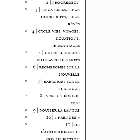
2 | progression
3 | lieux réels, lieux
construits, lieux
rêvés
4 | cycle vies, visages,
situations,
personnages
5 | construire une
ville avec des mots
6 | recherches sur la
nouvelle
7 | exercices sur le
dialogue
8 | vers un écrire-
film
9 | pousser la langue
10 | « prendre »
11 | de
l’autobiographie
comme fiction