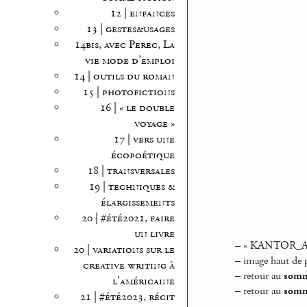
12 | enfances
13 | gestes&usages
14bis, avec Perec, La
vie mode d’emploi
14 | outils du roman
15 | photofictions
16 | « le double
voyage »
17 | vers une
écopoétique
18 | transversales
19 | techniques &
élargissements
20 | #été2021, faire
un livre
–
« KANTOR_Armoi
20 | variations sur le
–
image haut de 
creative writing à
–
retour au
somma
l’américaine
–
retour au
somm
21 | #été2023, récit