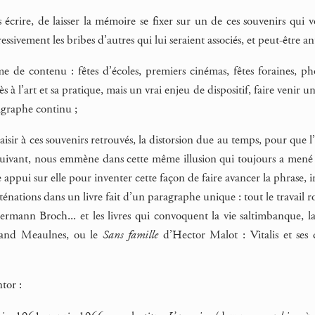
écrire, de laisser la mémoire se fixer sur un de ces souvenirs qui v
ssivement les bribes d’autres qui lui seraient associés, et peut-être an
de contenu : fêtes d’écoles, premiers cinémas, fêtes foraines, ph
 à l’art et sa pratique, mais un vrai enjeu de dispositif, faire venir un
graphe continu ;
aisir à ces souvenirs retrouvés, la distorsion due au temps, pour que l
uivant, nous emmène dans cette même illusion qui toujours a mené T
 appui sur elle pour inventer cette façon de faire avancer la phrase, 
énations dans un livre fait d’un paragraphe unique : tout le trava
rmann Broch... et les livres qui convoquent la vie saltimbanque,
rand Meaulnes, ou le
Sans famille
d’Hector Malot : Vitalis et ses d
tor :