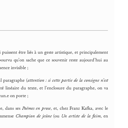
issent être liés à un geste artistique, et principalement
, pourvu qu’on sache que ce souvenir reste aujourd’hui au
ence invisible ;
ul paragraphe (
attention : si cette partie de la consigne n’est
ité linéaire du texte, et l’enclosure du paragraphe, on va
cun.e on porte ;
e, dans ses
Poëmes en prose
, et, chez Franz Kafka, avec le
 immense
Champion de jeûne
(ou
Un artiste de la faim
, en