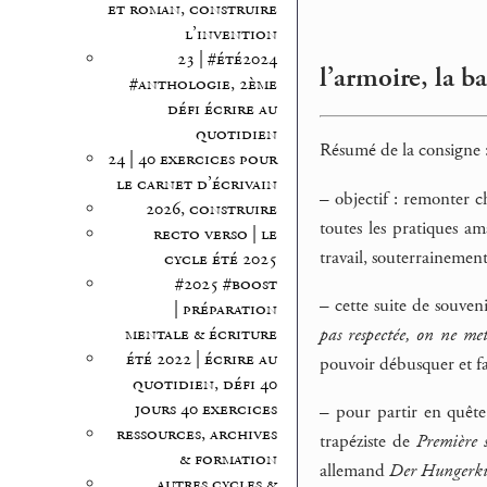
et roman, construire
l’invention
23 | #été2024
l’armoire, la b
#anthologie, 2ème
défi écrire au
quotidien
Résumé de la consigne 
24 | 40 exercices pour
le carnet d’écrivain
–
objectif : remonter c
2026, construire
toutes les pratiques a
recto verso | le
travail, souterrainement
cycle été 2025
#2025 #boost
–
cette suite de souveni
| préparation
pas respectée, on ne me
mentale & écriture
été 2022 | écrire au
pouvoir débusquer et fa
quotidien, défi 40
jours 40 exercices
–
pour partir en quête 
ressources, archives
trapéziste de
Première 
& formation
allemand
Der Hungerkü
autres cycles &