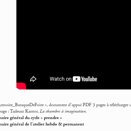
re_BaraqueDeFoire », document d’appui PDF 3 pages à télécharger dan
page : Tadeusz Kantor,
La chambre à imagination
.
ire général du cycle « prendre »
aire général de l’atelier hebdo & permanent