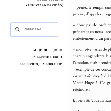
archives (sans vidéo)
–
prenez le temps, sans 
précise, d’appeler progre
–
donc pas de problème 
préparent en nous l’accès
emboîtement d’un para
–
mon rêve : assez de pl
au jour le jour
chacun engendrera le s
la lettre hebdo
l’émotion, mais prendre
les livres, la librairie
–
exemple de ces concat
La mort de Virgile
d’He
Victor Hugo à 5Le g
rejoindre ;
Et bien sûr Tadeusz Kan