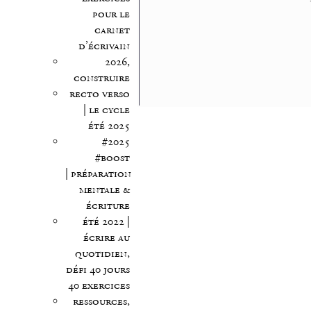
pour le
carnet
d’écrivain
2026,
construire
recto verso
| le cycle
été 2025
#2025
#boost
| préparation
mentale &
écriture
été 2022 |
écrire au
quotidien,
défi 40 jours
40 exercices
ressources,