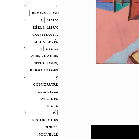
2
| progression
3 | lieux
réels, lieux
construits,
lieux rêvés
4 | cycle
vies, visages,
situations,
personnages
5
| construire
une ville
avec des
mots
6 |
recherches
sur la
nouvelle