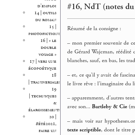
#16, NdT (notes du 
d’emploi
14 | outils
du roman
15 |
Résumé de la consigne :
photofictions
16 | « le
–
mon premier souvenir de ce
double
de Gérard Wajcman, réédité 
voyage »
blanches, sauf, en bas, les tra
17 | vers une
écopoétique
–
et, ce qu’il y avait de fascinan
18
| transversales
le livre rêve : l’imaginaire du 
19
| techniques
–
apparemment, d’autres tentat
&
avec son...
Bartleby & Cie
(m
élargissements
20 |
–
mais voir sur hypotheses.o
#été2021,
texte scriptible
, dont le titre
faire un