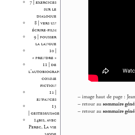
7 | exercices
sur le
dialogue
8 | vers un
écrire-film
9 | pousser
la langue
10 |
« prendre »
11 | de
l’autobiographie
comme
fiction
12 |
–
image haut de page : Jea
enfances
–
retour au
sommaire génér
13
–
retour au
sommaire génér
| gestes&usages
14bis, avec
Perec, La vie
mode