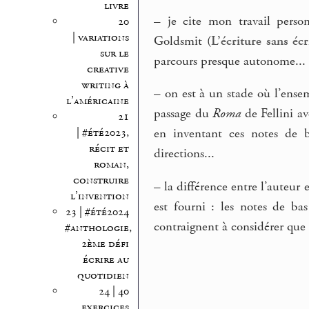
livre
–
je cite mon travail person
20
| variations
Goldsmit (
L’écriture sans écr
sur le
parcours presque autonome...
creative
writing à
–
on est à un stade où l’ensem
l’américaine
passage du
Roma
de Fellini av
21
| #été2023,
en inventant ces notes de b
récit et
directions...
roman,
construire
–
la différence entre l’auteur e
l’invention
est fourni : les notes de bas
23 | #été2024
contraignent à considérer que l
#anthologie,
2ème défi
écrire au
quotidien
24 | 40
exercices