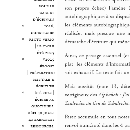
pour le
son propre échec) l’amène à
carnet
autobiographiques à sa disposi
d’écrivain
les éléments autobiographiqu
2026,
construire
réalisée, mais presque une
recto verso
démarche d’écriture qui mène 
| le cycle
été 2025
Ainsi, ce passage essentiel (e
#2025
plat, les éléments d’informa
#boost
soit exhaustif. Le texte fait u
| préparation
mentale &
Mais aussitôt (note 13, déte
écriture
été 2022 |
vertigineux des
Alphabets
:
J’a
écrire au
Szulewicz au lieu de Schulevitz
.
quotidien,
défi 40 jours
Perec accumule en tout notes
40 exercices
renvoi numéroté dans les 4 pag
ressources,