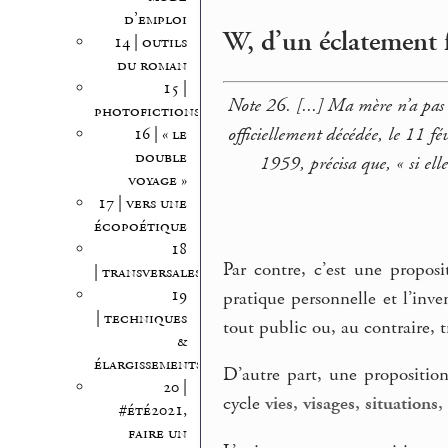
d’emploi
W, d’un éclatement 
14 | outils
du roman
15 |
Note 26. [...] Ma mère n’a pas 
photofictions
officiellement décédée, le 11 f
16 | « le
double
1959, précisa que, « si elle
voyage »
17 | vers une
écopoétique
18
Par contre, c’est une proposi
| transversales
19
pratique personnelle et l’inv
| techniques
tout public ou, au contraire, t
&
élargissements
D’autre part, une propositio
20 |
cycle
vies, visages, situations
#été2021,
faire un