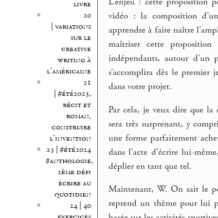
L’enjeu : cette proposition p
livre
20
vidéo : la composition d’un
| variations
apprendre à faire naître l’amp
sur le
maîtriser cette proposition
creative
indépendants, autour d’un pr
writing à
l’américaine
s’accomplira dès le premier j
21
dans votre projet.
| #été2023,
récit et
Par cela, je veux dire que l
roman,
sera très surprenant, y comp
construire
une forme parfaitement achev
l’invention
23 | #été2024
dans l’acte d’écrire lui-même
#anthologie,
déplier en tant que tel.
2ème défi
écrire au
Maintenant, W. On sait le po
quotidien
reprend un thème pour lui pr
24 | 40
exercices
basée sur les activités sportiv