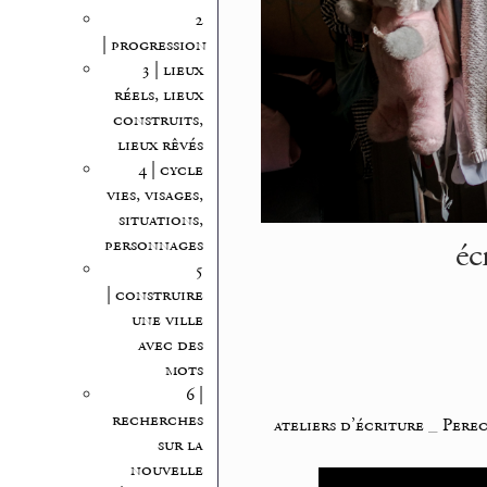
2
| progression
3 | lieux
réels, lieux
construits,
lieux rêvés
4 | cycle
vies, visages,
situations,
éc
personnages
5
| construire
une ville
avec des
mots
6 |
recherches
ateliers d’écriture
_
Perec
sur la
nouvelle