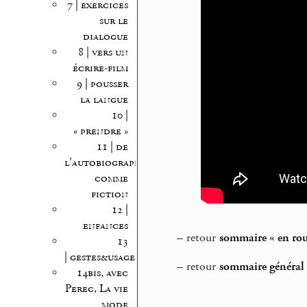
7 | exercices
sur le
dialogue
8 | vers un
écrire-film
9 | pousser
la langue
10 |
« prendre »
11 | de
l’autobiographie
comme
fiction
12 |
enfances
–
retour
sommaire « en rout
13
| gestes&usages
–
retour
sommaire général T
14bis, avec
Perec, La vie
mode