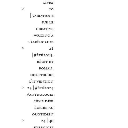
livre
20
| variations
sur le
creative
writing à
l’américaine
21
| #été2023,
récit et
roman,
construire
l’invention
23 | #été2024
#anthologie,
2ème défi
écrire au
quotidien
24 | 40
exercices