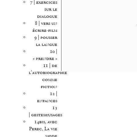
7 | exercices
sur le
dialogue
8 | vers un
écrire-film
9 | pousser
la langue
10 |
« prendre »
11 | de
l’autobiographie
comme
fiction
12 |
enfances
13
| gestes&usages
14bis, avec
Perec, La vie
mode