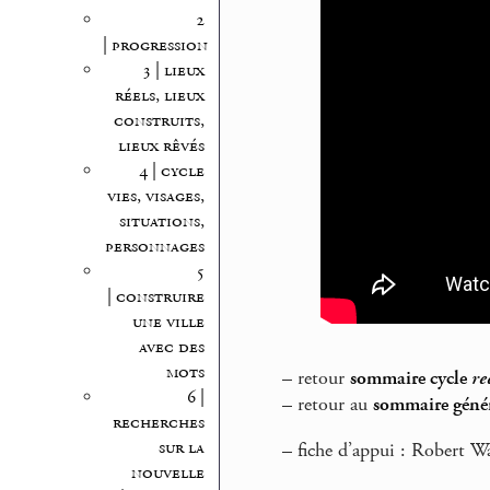
2
| progression
3 | lieux
réels, lieux
construits,
lieux rêvés
4 | cycle
vies, visages,
situations,
personnages
5
| construire
une ville
avec des
mots
–
retour
sommaire cycle
re
6 |
–
retour au
sommaire génér
recherches
sur la
–
fiche d’appui : Robert Wa
nouvelle