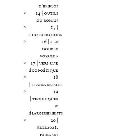
d’emploi
14 | outils
du roman
15 |
photofictions
16 | « le
double
voyage »
17 | vers une
écopoétique
18
| transversales
19
| techniques
&
élargissements
20 |
#été2021,
faire un