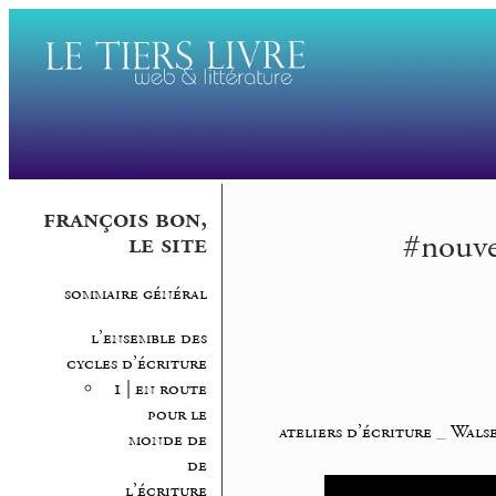
françois bon,
#nouve
le site
sommaire général
l’ensemble des
cycles d’écriture
1 | en route
pour le
ateliers d’écriture
_
Walse
monde de
de
l’écriture