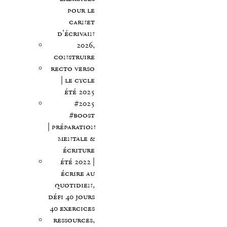
pour le
carnet
d’écrivain
2026,
construire
recto verso
| le cycle
été 2025
#2025
#boost
| préparation
mentale &
écriture
été 2022 |
écrire au
quotidien,
défi 40 jours
40 exercices
ressources,