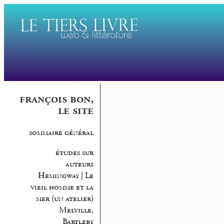
françois bon,
le site
sommaire général
études sur
auteurs
Hemingway | Le
vieil homme et la
mer (un atelier)
Melville,
Bartleby