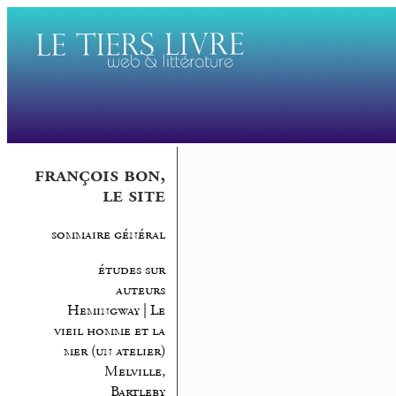
françois bon,
le site
sommaire général
études sur
auteurs
Hemingway | Le
vieil homme et la
mer (un atelier)
Melville,
Bartleby