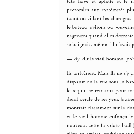
tête large et aplatie et le
pectorales aux extrémités plu
tuant ou vidant les charognes,
le bateau, avirons ou gouverna
nageoires quand elles dormaien
se baignait, même s’il n’avait 
—
Ay
, dit le vieil homme,
gal
Ils arrivèrent. Mais ils ne s’y
disparut de la vue sous le ba
le requin se retourna pour mo
demi-cercle de ses yeux jaunes
montrait clairement sur le des
et le vieil homme enfonça le
nouveau, cette fois dans l’œil
glissa en arrière, ondulant av