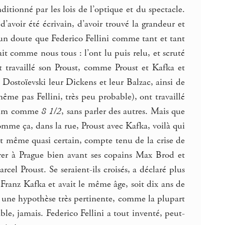
ditionné par les lois de l’optique et du spectacle.
’avoir été écrivain, d’avoir trouvé la grandeur et
ucun doute que Federico Fellini comme tant et tant
it comme nous tous : l’ont lu puis relu, et scruté
t travaillé son Proust, comme Proust et Kafka et
t Dostoïevski leur Dickens et leur Balzac, ainsi de
ême pas Fellini, très peu probable), ont travaillé
 film comme
8 1/2
, sans parler des autres. Mais que
comme ça, dans la rue, Proust avec Kafka, voilà qui
t même quasi certain, compte tenu de la crise de
trer à Prague bien avant ses copains Max Brod et
rcel Proust. Se seraient-ils croisés, a déclaré plus
Franz Kafka et avait le même âge, soit dix ans de
t une hypothèse très pertinente, comme la plupart
le, jamais. Federico Fellini a tout inventé, peut-