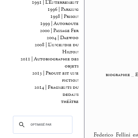
1991 | L’Enterrement
1996 | Parking
1998 | Prison
1999 | Autoroute
2000 | Paysage Fer
2004 | Daewoo
2008 | L’incendie du
Hilton
2011 | Autobiographie des
objets
2013 | Proust est une
biographie
_
fiction
2014 | Fragments du
dedans
théâtre
Federico Fellini e