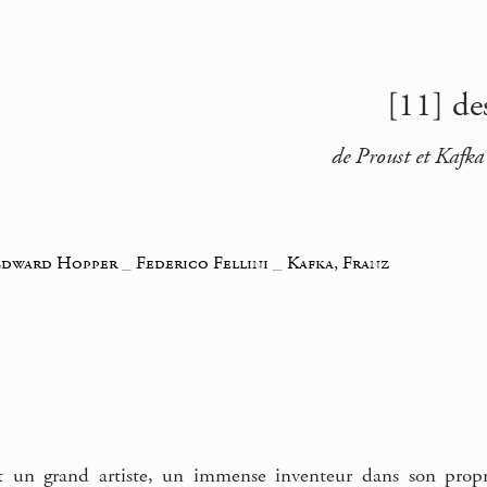
[11] de
de Proust et Kafka
Edward Hopper
_
Federico Fellini
_
Kafka, Franz
st un grand artiste, un immense inventeur dans son propre