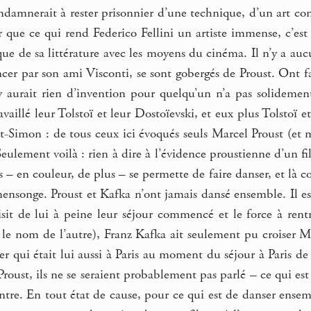
ondamnerait à rester prisonnier d’une technique, d’un art con
que ce qui rend Federico Fellini un artiste immense, c’est d
ique de sa littérature avec les moyens du cinéma. Il n’y a a
er par son ami Visconti, se sont gobergés de Proust. Ont fa
’y aurait rien d’invention pour quelqu’un n’a pas solidemen
availlé leur Tolstoï et leur Dostoïevski, et eux plus Tolstoï e
nt-Simon : de tous ceux ici évoqués seuls Marcel Proust (et m
Seulement voilà : rien à dire à l’évidence proustienne d’un
s – en couleur, de plus – se permette de faire danser, et là 
ensonge. Proust et Kafka n’ont jamais dansé ensemble. Il es
aisit de lui à peine leur séjour commencé et le force à ren
ai le nom de l’autre), Franz Kafka ait seulement pu croiser Ma
qui était lui aussi à Paris au moment du séjour à Paris de 
oust, ils ne se seraient probablement pas parlé – ce qui es
ntre. En tout état de cause, pour ce qui est de danser ensemb