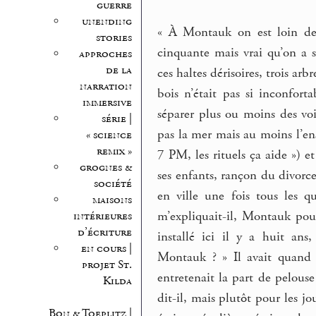
guerre
unending
« À Montauk on est loin de 
stories
cinquante mais vrai qu’on a s
approches
de la
ces haltes dérisoires, trois arb
narration
bois n’était pas si inconfort
immersive
séparer plus ou moins des voi
série |
pas la mer mais au moins l’en
« science
remix »
7 PM, les rituels ça aide ») e
grognes &
ses enfants, rançon du divorce
société
en ville une fois tous les qu
maisons
m’expliquait-il, Montauk pour 
intérieures
d’écriture
installé ici il y a huit ans
en cours |
Montauk ? » Il avait quand
projet St.
entretenait la part de pelouse
Kilda
dit-il, mais plutôt pour les jo
Bon & Toeplitz |