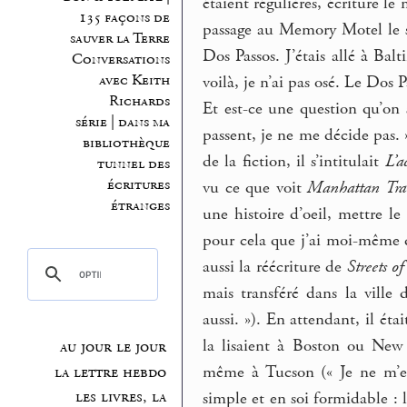
étaient régulières, écriture le
135 façons de
passage au Memory Motel le s
sauver la Terre
Dos Passos. J’étais allé à Balt
Conversations
avec Keith
voilà, je n’ai pas osé. Le Dos
Richards
Et est-ce une question qu’on 
série | dans ma
passent, je ne me décide pas. 
bibliothèque
de la fiction, il s’intitulait
L’a
tunnel des
écritures
vu ce que voit
Manhattan Tra
étranges
une histoire d’oeil, mettre le
pour cela que j’ai moi-même di
aussi la réécriture de
Streets of
mais transféré dans la ville 
aussi. »). En attendant, il é
la lisaient à Boston ou New 
au jour le jour
même à Tucson (« Je ne m’en
la lettre hebdo
les livres, la
simple et en soi formidable : 