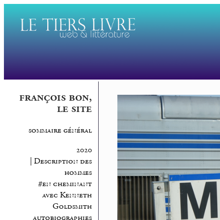
françois bon,
le site
sommaire général
2020
| Description des
hommes
#en cheminant
avec Kenneth
Goldsmith
autobiographies