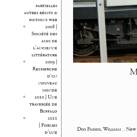
partielles
autres récits &
fictions web
2008 |
Société des
amis de
l’ancienne
littérature
2009 |
M
Recherche
d’un
nouveau
monde
2010 | Une
traversée de
Buffalo
2011
| Formes
Dos Passos, William
_
New 
d’une