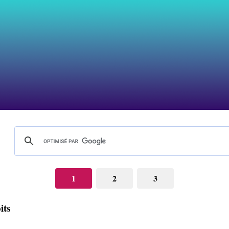
1
2
3
its