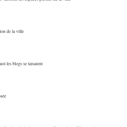
on de la ville
uoi les blogs se taisaient
osée