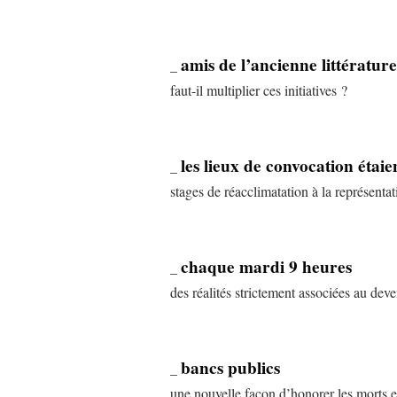
amis de l’ancienne littérature
_
faut-il multiplier ces initiatives ?
les lieux de convocation étaie
_
stages de réacclimatation à la représentati
chaque mardi 9 heures
_
des réalités strictement associées au deve
bancs publics
_
une nouvelle façon d’honorer les morts et 