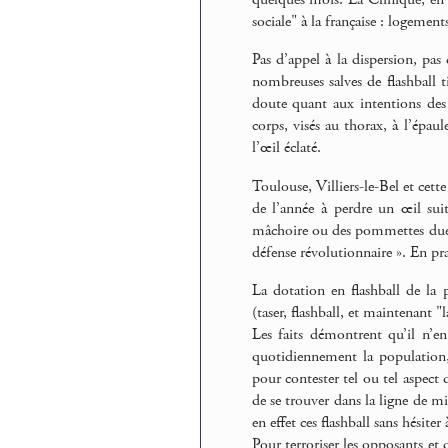
sociale" à la française : logemen
Pas d’appel à la dispersion, pas
nombreuses salves de flashball t
doute quant aux intentions des t
corps, visés au thorax, à l’épaul
l’œil éclaté.
Toulouse, Villiers-le-Bel et cet
de l’année à perdre un œil sui
mâchoire ou des pommettes dues 
défense révolutionnaire ». En pra
La dotation en flashball de la 
(taser, flashball, et maintenant 
Les faits démontrent qu’il n’en
quotidiennement la population,
pour contester tel ou tel aspect 
de se trouver dans la ligne de mi
en effet ces flashball sans hésit
Pour terroriser les opposants et 