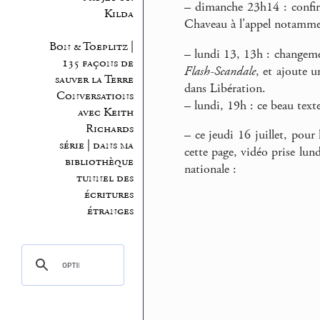
–
dimanche 23h14 : confir
Kilda
Chaveau à l’appel notammen
Bon & Toeplitz |
–
lundi 13, 13h : changemen
135 façons de
Flash-Scandale
, et ajoute u
sauver la Terre
dans Libération.
Conversations
–
lundi, 19h : ce beau tex
avec Keith
Richards
–
ce jeudi 16 juillet, pour
série | dans ma
cette page, vidéo prise lund
bibliothèque
nationale :
tunnel des
écritures
étranges