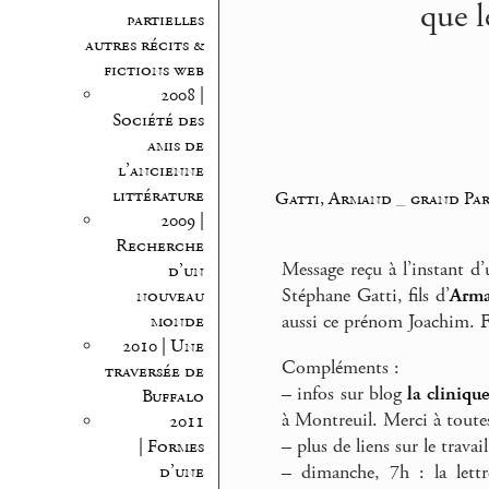
que l
partielles
autres récits &
fictions web
2008 |
Société des
amis de
l’ancienne
littérature
Gatti, Armand
_
grand Par
2009 |
Recherche
Message reçu à l’instant d’
d’un
Stéphane Gatti, fils d’
Arm
nouveau
monde
aussi ce prénom Joachim. 
2010 | Une
Compléments :
traversée de
–
infos sur blog
la cliniqu
Buffalo
à Montreuil. Merci à toutes 
2011
–
plus de liens sur le trava
| Formes
d’une
–
dimanche, 7h : la lettre