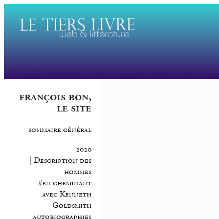
françois bon,
le site
sommaire général
2020
| Description des
hommes
#en cheminant
avec Kenneth
Goldsmith
autobiographies