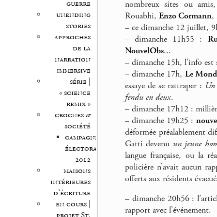
guerre
nombreux sites ou amis
unending
Rouabhi,
Enzo Cormann
,
stories
–
ce dimanche 12 juillet, 
approches
–
dimanche 11h55 :
Ru
de la
NouvelObs
...
narration
–
dimanche 15h, l’info est
immersive
–
dimanche 17h,
Le Mond
série |
essaye de se rattraper :
Un 
« science
fendu en deux
.
remix »
–
dimanche 17h12 : millième
grognes &
–
dimanche 19h25 :
nouve
société
déformée préalablement dif
campagne
Gatti devenu
un jeune ho
électorale
langue française, ou la ré
2012
policière n’avait aucun ra
maisons
offerts aux résidents évacué
intérieures
d’écriture
–
dimanche 20h56 : l’artic
en cours |
rapport avec l’événement.
projet St.