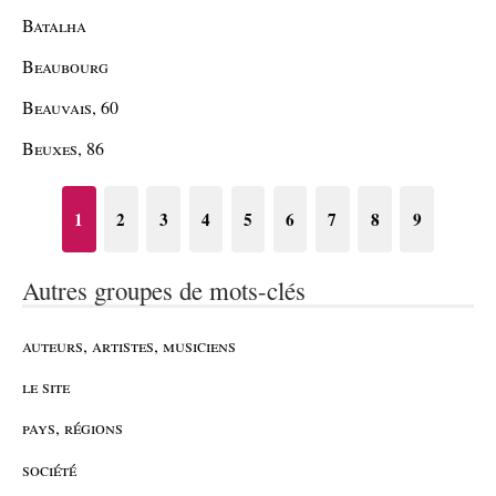
Batalha
Beaubourg
Beauvais, 60
Beuxes, 86
1
2
3
4
5
6
7
8
9
Autres groupes de mots-clés
auteurs, artistes, musiciens
le site
pays, régions
société