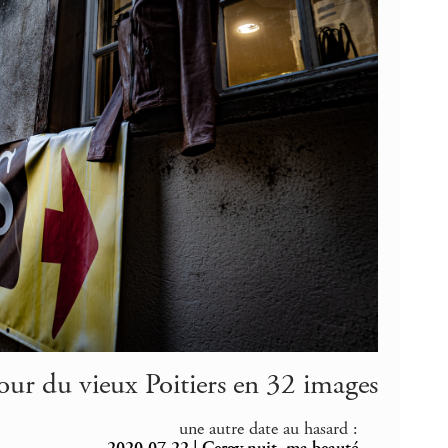
our du vieux Poitiers en 32 images
une autre date au hasard :