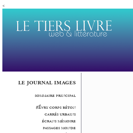
<
le journal images
sommaire principal
#Évry corps béton
carrés urbains
écrans mémoire
paysages monde