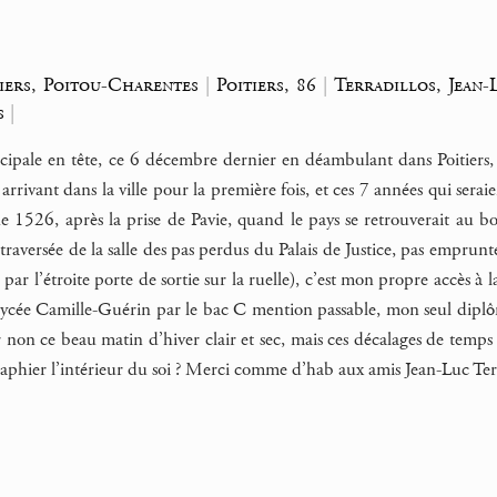
tiers, Poitou-Charentes
|
Poitiers, 86
|
Terradillos, Jean-
s
|
ncipale en tête, ce 6 décembre dernier en déambulant dans Poitiers, c
arrivant dans la ville pour la première fois, et ces 7 années qui seraie
e 1526, après la prise de Pavie, quand le pays se retrouverait au 
 traversée de la salle des pas perdus du Palais de Justice, pas empru
ar l’étroite porte de sortie sur la ruelle), c’est mon propre accès à 
 lycée Camille-Guérin par le bac C mention passable, mon seul diplô
uer non ce beau matin d’hiver clair et sec, mais ces décalages de tem
aphier l’intérieur du soi ? Merci comme d’hab aux amis Jean-Luc Ter