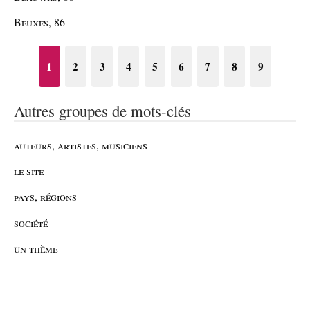
Beuxes, 86
1
2
3
4
5
6
7
8
9
Autres groupes de mots-clés
auteurs, artistes, musiciens
le site
pays, régions
société
un thème