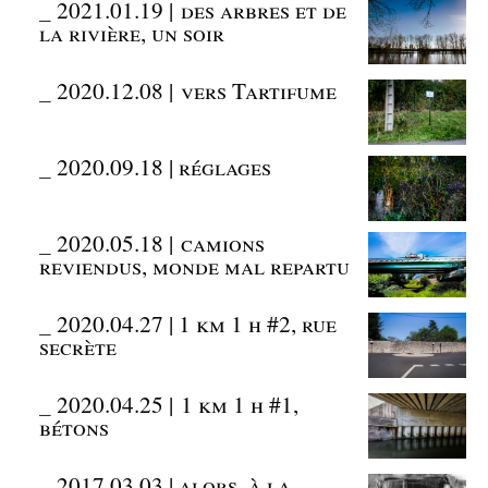
_
2021.01.19 | des arbres et de
la rivière, un soir
_
2020.12.08 | vers Tartifume
_
2020.09.18 | réglages
_
2020.05.18 | camions
reviendus, monde mal repartu
_
2020.04.27 | 1 km 1 h #2, rue
secrète
_
2020.04.25 | 1 km 1 h #1,
bétons
_
2017.03.03 | alors, à la