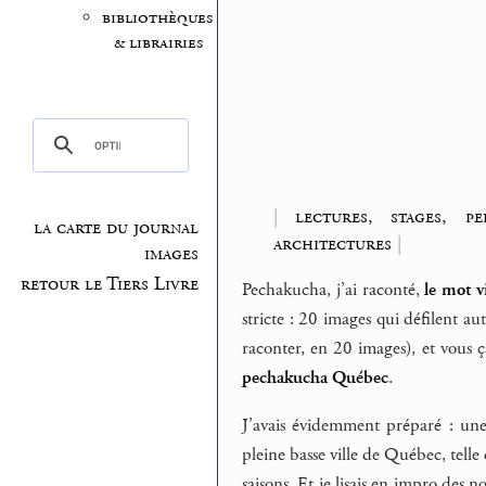
bibliothèques
& librairies
|
lectures, stages, pe
la carte du journal
architectures
|
images
retour le Tiers Livre
Pechakucha, j’ai raconté,
le mot v
stricte : 20 images qui défilent 
raconter, en 20 images), et vous 
pechakucha Québec
.
J’avais évidemment préparé : un
pleine basse ville de Québec, telle 
saisons. Et je lisais en impro des n