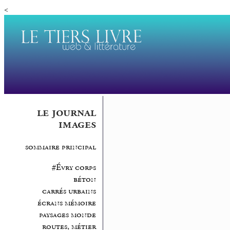
<
le journal
images
sommaire principal
#Évry corps
béton
carrés urbains
écrans mémoire
paysages monde
routes, métier