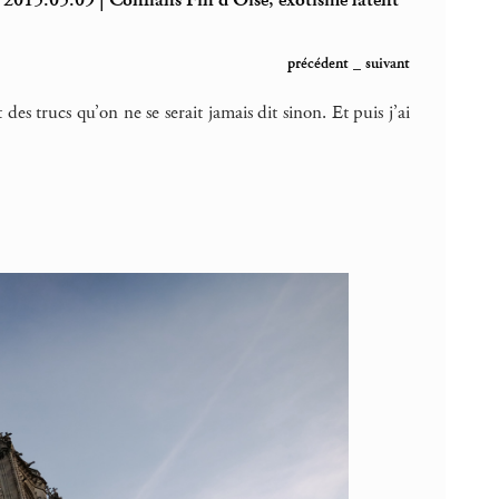
2015.05.09 | Conflans Fin d’Oise, exotisme latent
précédent
_
suivant
es trucs qu’on ne se serait jamais dit sinon. Et puis j’ai