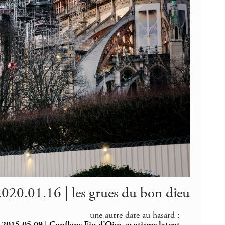
020.01.16 | les grues du bon dieu
une autre date au hasard :