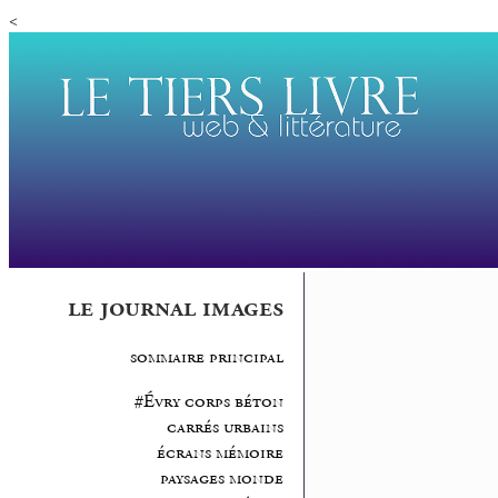
<
le journal images
sommaire principal
#Évry corps béton
carrés urbains
écrans mémoire
paysages monde