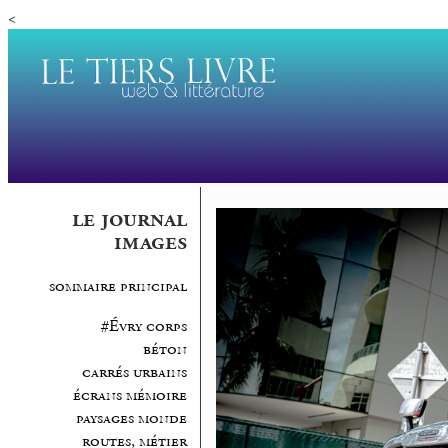
<
le journal
images
sommaire principal
#Évry corps
béton
carrés urbains
écrans mémoire
paysages monde
routes, métier