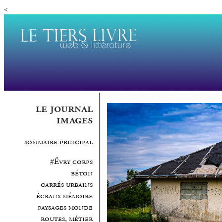
<
le journal
images
sommaire principal
#Évry corps
béton
carrés urbains
écrans mémoire
paysages monde
routes, métier