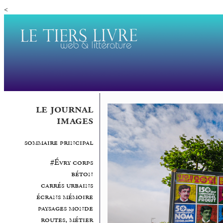
<
le journal
images
sommaire principal
#Évry corps
béton
carrés urbains
écrans mémoire
paysages monde
routes, métier