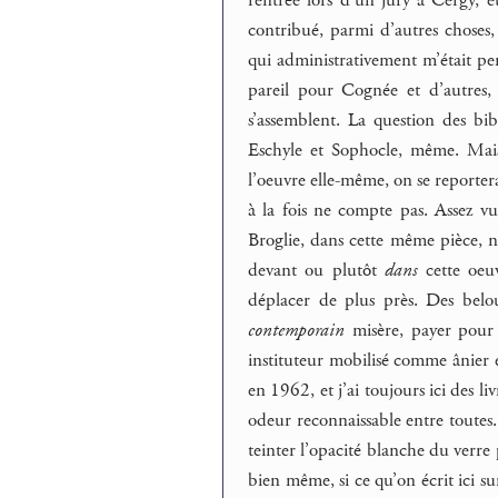
rentrée lors d’un jury à Cergy, et
contribué, parmi d’autres choses
qui administrativement m’était pe
pareil pour Cognée et d’autres,
s’assemblent. La question des bi
Eschyle et Sophocle, même. Mais 
l’oeuvre elle-même, on se reporte
à la fois ne compte pas. Assez v
Broglie, dans cette même pièce, n’
devant ou plutôt
dans
cette oeuv
déplacer de plus près. Des belou
contemporain
misère, payer pour 
instituteur mobilisé comme ânier 
en 1962, et j’ai toujours ici des l
odeur reconnaissable entre toutes
teinter l’opacité blanche du verre 
bien même, si ce qu’on écrit ici sur