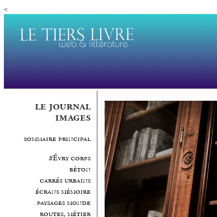
<
le journal
images
sommaire principal
#Évry corps
béton
carrés urbains
écrans mémoire
paysages monde
routes, métier