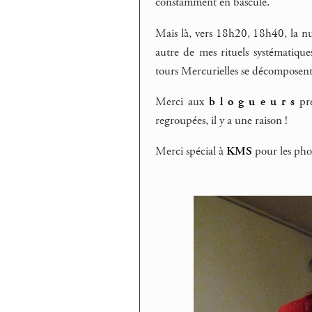
constamment en bascule.
Mais là, vers 18h20, 18h40, la nuit
autre de mes rituels systématique
tours Mercurielles se décomposent e
Merci aux
b
l
o
g
u
e u r s
pré
regroupées, il y a une raison !
Merci spécial à
KMS
pour les phot