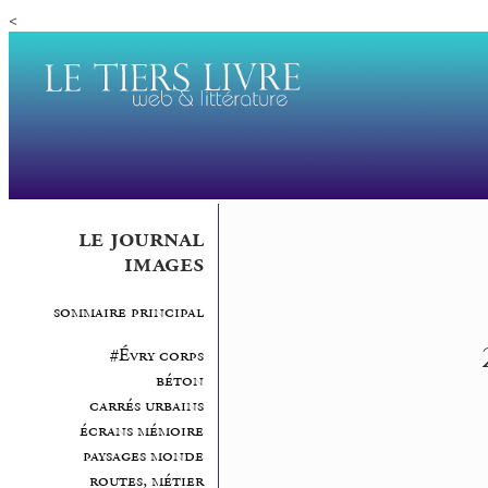
<
le journal
images
sommaire principal
#Évry corps
béton
carrés urbains
écrans mémoire
paysages monde
routes, métier