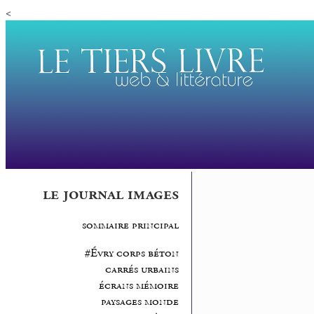
<
le journal images
sommaire principal
#Évry corps béton
carrés urbains
écrans mémoire
paysages monde