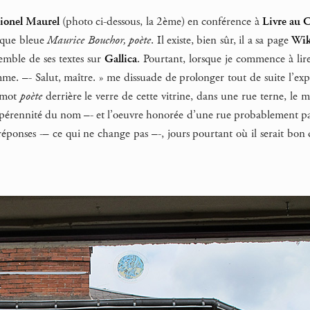
ionel Maurel
(photo ci-dessous, la 2ème) en conférence à
Livre au 
aque bleue
Maurice Bouchor, poète
. Il existe, bien sûr, il a sa page
Wik
emble de ses textes sur
Gallica
. Pourtant, lorsque je commence à lire
mme. –- Salut, maître. » me dissuade de prolonger tout de suite l’ex
e mot
poète
derrière le verre de cette vitrine, dans une rue terne, le
a pérennité du nom –- et l’oeuvre honorée d’une rue probablement pa
réponses -– ce qui ne change pas –-, jours pourtant où il serait bon 