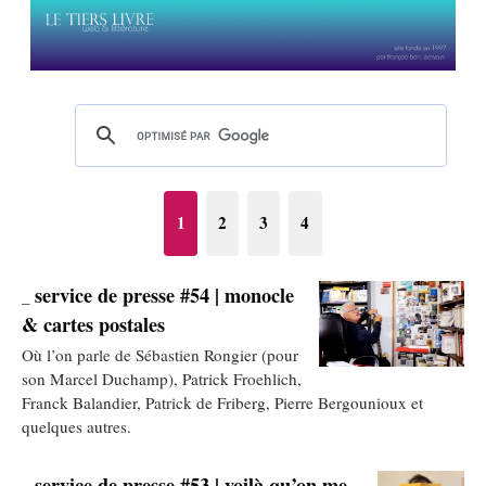
1
2
3
4
service de presse #54 | monocle
_
& cartes postales
Où l’on parle de Sébastien Rongier (pour
son Marcel Duchamp), Patrick Froehlich,
Franck Balandier, Patrick de Friberg, Pierre Bergounioux et
quelques autres.
service de presse #53 | voilà qu’on me