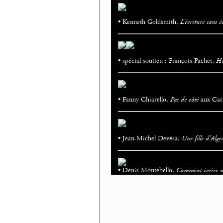
• Kenneth Goldsmith,
L’écriture sans é
• spécial soutien : François Pachet,
Hi
• Fanny Chiarello,
Pas de côté
aux Carn
• Jean-Michel Devésa,
Une fille d’Alge
• Denis Montebello,
Comment écrire un