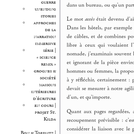
guerre
dans un bureau, ou qu’un parti
unending
stories
Le mot
accès
était devenu d’ai
approches
Dans les hôtels, par exemple
de la
de câbles, et de combines po
narration
immersive
libre à ceux qui voulaient 
série |
nomade, j’examinais souvent l
« science
et ignorant de la pièce envir
remix »
hommes ou femmes, la proporti
grognes &
société
à y réfléchir, certainement :
maisons
devait se mesurer à notre agil
intérieures
d’un, et qu’importe.
d’écriture
en cours |
Quant aux pages regardées, a
projet St.
Kilda
recoupement prévisible : c’es
considérer la liaison avec le
Bon & Toeplitz |