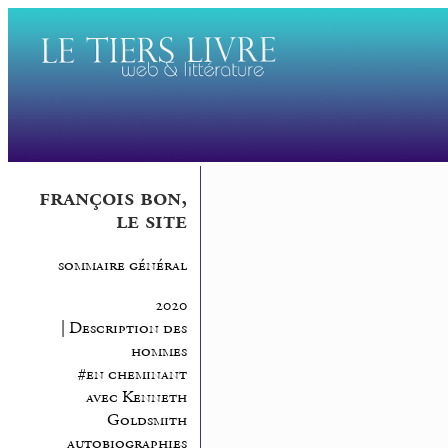
françois bon,
le site
sommaire général
2020
| Description des
hommes
#en cheminant
avec Kenneth
Goldsmith
autobiographies