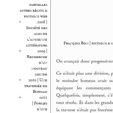
partielles
autres récits &
fictions web
2008 |
Société des
amis de
l’ancienne
François Bon | fictions & 
littérature
2009 |
Recherche
On avançait donc progressivem
d’un
nouveau
Ce n’était plus une division, p
monde
2010 | Une
le moindre hameau avait sa
traversée de
équipant les commerçants
Buffalo
Quelquefois, simplement, c’
2011
tout résolu. Et dans les grand
| Formes
d’une
la traverse n’était pas forcém