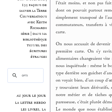
l’était moins, et non pas fai
135 façons de
dont on pouvait partout remo
sauver la Terre
Conversations
simplement transposé de l’au
avec Keith
commutateurs, transferts à v
Richards
carte.
série | dans ma
bibliothèque
On nous accusait de devenir 
tunnel des
première carte. On s’y ravit
écritures
étranges
alimentaires changeaient vite 
nous inquiétude : même le boul
type derrière son guichet d’an
on voyait bien, d’un coup d’œ
y trouvaient leurs dérivatif
notre métier et de tâches qu
au jour le jour
paresseuse, c’était plutôt dém
la lettre hebdo
Le monde que nous établissi
les livres, la