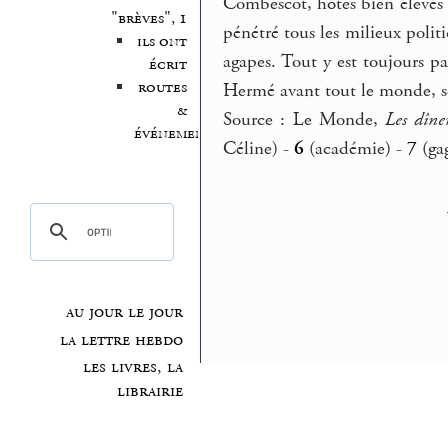
Combescot, hôtes bien élevés 
"brèves", 1
pénétré tous les milieux polit
ils ont
agapes. Tout y est toujours pa
écrit
routes
Hermé avant tout le monde, se
&
Source : Le Monde,
Les dîn
événements
Céline) -
6
(académie) -
7
(gag
au jour le jour
la lettre hebdo
les livres, la
librairie