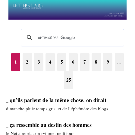
1
2
3
4
5
6
7
8
9
…
25
qu’ils parlent de la même chose, on dirait
_
dimanche pluie temps gris, et de l’éphémère des blogs
ça ressemble au destin des hommes
_
le Net a repris son rythme, petit tour