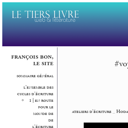
françois bon,
#voy
le site
sommaire général
l’ensemble des
cycles d’écriture
1 | en route
pour le
ateliers d’écriture
_
Hodas
monde de
de
l’écriture