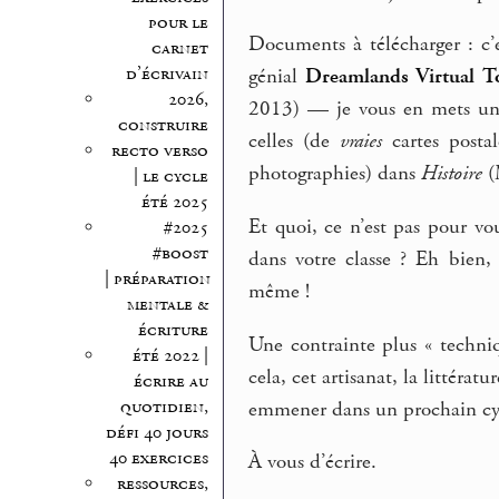
pour le
Documents à télécharger : c’
carnet
d’écrivain
génial
Dreamlands Virtual T
2026,
2013) — je vous en mets un ex
construire
celles (de
vraies
cartes postal
recto verso
photographies) dans
Histoire
(
| le cycle
été 2025
Et quoi, ce n’est pas pour vo
#2025
#boost
dans votre classe ? Eh bien,
| préparation
même !
mentale &
écriture
Une contrainte plus « techniq
été 2022 |
cela, cet artisanat, la littéra
écrire au
quotidien,
emmener dans un prochain cyc
défi 40 jours
40 exercices
À vous d’écrire.
ressources,