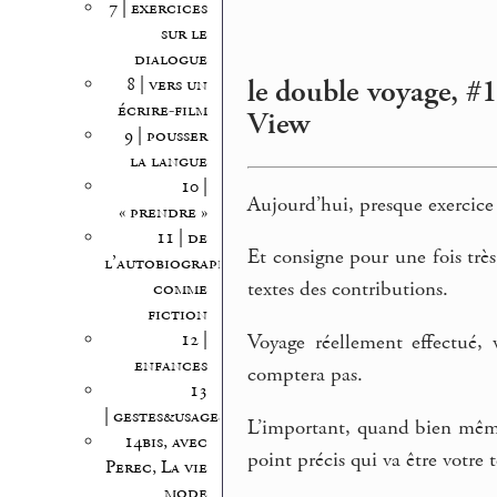
7 | exercices
sur le
dialogue
le double voyage, #10
8 | vers un
écrire-film
View
9 | pousser
la langue
10 |
Aujourd’hui, presque exercice
« prendre »
11 | de
Et consigne pour une fois très
l’autobiographie
textes des contributions.
comme
fiction
12 |
Voyage réellement effectué, 
enfances
comptera pas.
13
| gestes&usages
L’important, quand bien même
14bis, avec
point précis qui va être votre t
Perec, La vie
mode