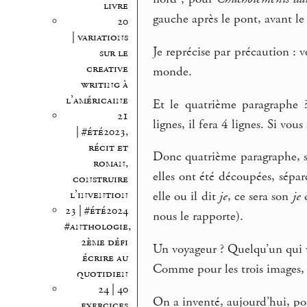
livre
gauche après le pont, avant le 
20
| variations
Je reprécise par précaution : vo
sur le
creative
monde.
writing à
l’américaine
Et le quatrième paragraphe ?
21
lignes, il fera 4 lignes. Si vous 
| #été2023,
récit et
Donc quatrième paragraphe, su
roman,
elles ont été découpées, sépar
construire
l’invention
elle ou il dit
je
, ce sera son
je
d
23 | #été2024
nous le rapporte).
#anthologie,
2ème défi
Un voyageur ? Quelqu’un qui vi
écrire au
Comme pour les trois images
quotidien
24 | 40
On a inventé, aujourd’hui, pou
exercices