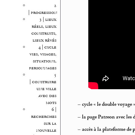
2
| progression
3 | lieux
réels, lieux
construits,
lieux rêvés
4 | cycle
vies, visages,
situations,
personnages
5
| construire
une ville
avec des
mots
–
cycle « le double voyage
6 |
recherches
–
la page Patreon avec les
sur la
–
accès à la plateforme de 
nouvelle