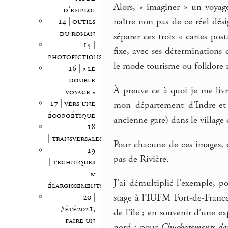
Alors, « imaginer » un voyag
d’emploi
naître non pas de ce réel dés
14 | outils
du roman
séparer ces trois « cartes post
15 |
fixe, avec ses déterminations 
photofictions
le mode tourisme ou folklore m
16 | « le
double
À preuve ce à quoi je me livre
voyage »
17 | vers une
mon département d’Indre-et-L
écopoétique
ancienne gare) dans le village q
18
| transversales
Pour chacune de ces images, q
19
pas de Rivière.
| techniques
&
J’ai démultiplié l’exemple, 
élargissements
20 |
stage à l’IUFM Fort-de-France
#été2021,
de l’île ; en souvenir d’une 
faire un
nord ; pour
Chuchotements dan