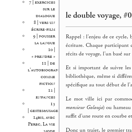
7 | exercices
sur le
le double voyage, #02
dialogue
8 | vers un
écrire-film
9 | pousser
Rappel : l’enjeu de ce cycle, 
la langue
écriture. Chaque participant
10 |
récits de voyage, l’un basé sur
« prendre »
11 | de
Et si important de suivre les
l’autobiographie
bibliothèque, même si différe
comme
fiction
spécifique au tout début de l’a
12 |
enfances
Le mot ville ici par commodit
13
monsieur Golouja
) ou hameau —
| gestes&usages
suffit d’une route en courbe 
14bis, avec
Perec, La vie
Donc un trajet, le premier tra
mode