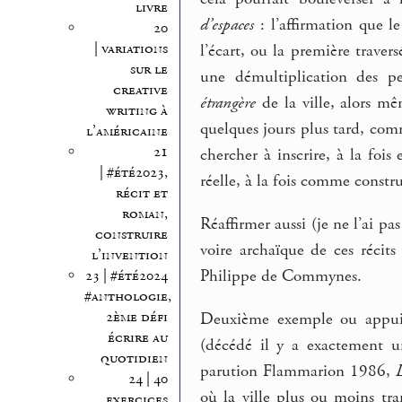
livre
d’espaces
: l’affirmation que le
20
| variations
l’écart, ou la première travers
sur le
une démultiplication des pe
creative
étrangère
de la ville, alors mê
writing à
quelques jours plus tard, com
l’américaine
21
chercher à inscrire, à la fois
| #été2023,
réelle, à la fois comme constru
récit et
roman,
Réaffirmer aussi (je ne l’ai pas
construire
voire archaïque de ces récits
l’invention
Philippe de Commynes.
23 | #été2024
#anthologie,
2ème défi
Deuxième exemple ou appui :
écrire au
(décédé il y a exactement u
quotidien
parution Flammarion 1986,
24 | 40
où la ville plus ou moins tra
exercices