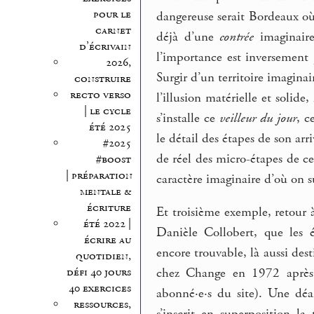
pour le
dangereuse serait Bordeaux où i
carnet
déjà d’une
contrée
imaginaire
d’écrivain
l’importance est inversement
2026,
Surgir d’un territoire imaginai
construire
recto verso
l’illusion matérielle et solide
| le cycle
s’installe ce
veilleur du jour
, c
été 2025
le détail des étapes de son arr
#2025
de réel des micro-étapes de cet
#boost
| préparation
caractère imaginaire d’où on s
mentale &
écriture
Et troisième exemple, retour 
été 2022 |
Danièle Collobert, que les 
écrire au
encore trouvable, là aussi des
quotidien,
défi 40 jours
chez Change en 1972 aprè
40 exercices
abonné·e·s du site). Une dé
ressources,