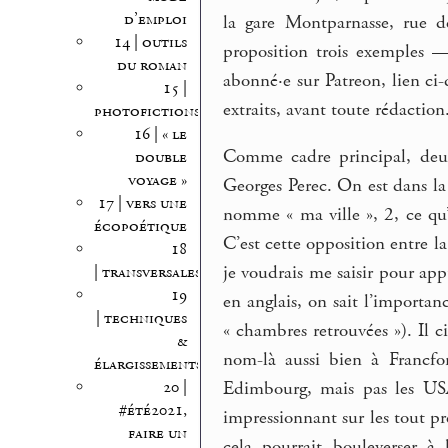
d’emploi
la gare Montparnasse, rue d
14 | outils
proposition trois exemples —
du roman
abonné·e sur Patreon, lien ci
15 |
extraits, avant toute rédaction
photofictions
16 | « le
Comme cadre principal, deux
double
voyage »
Georges Perec. On est dans la
17 | vers une
nomme « ma ville », 2, ce qu’i
écopoétique
C’est cette opposition entre la
18
je voudrais me saisir pour appu
| transversales
19
en anglais, on sait l’importan
| techniques
« chambres retrouvées »). Il c
&
nom-là aussi bien à Francfor
élargissements
20 |
Edimbourg, mais pas les USA
#été2021,
impressionnant sur les tout p
faire un
cela pourrait bouleverser à