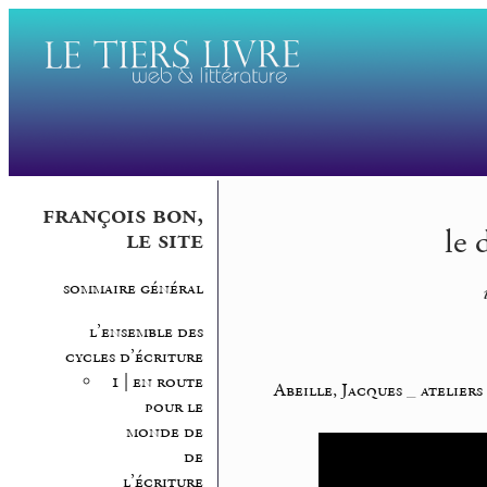
françois bon,
le 
le site
sommaire général
l’ensemble des
cycles d’écriture
1 | en route
Abeille, Jacques
_
ateliers
pour le
monde de
de
l’écriture