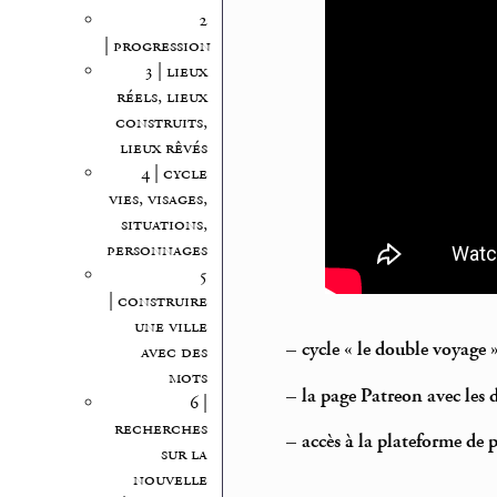
2
| progression
3 | lieux
réels, lieux
construits,
lieux rêvés
4 | cycle
vies, visages,
situations,
personnages
5
| construire
une ville
–
cycle « le double voyage
avec des
mots
–
la page Patreon avec les
6 |
recherches
–
accès à la plateforme de 
sur la
nouvelle