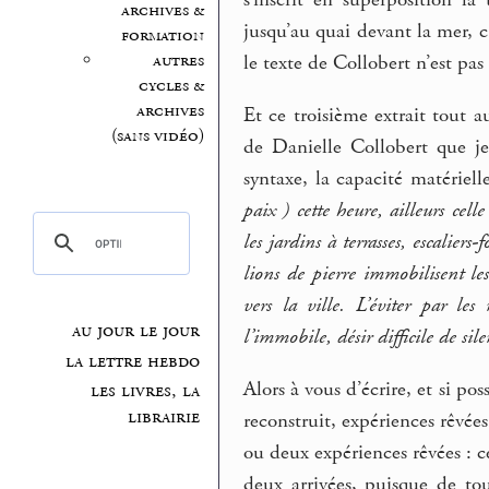
s’inscrit en superposition la
archives &
jusqu’au quai devant la mer, 
formation
autres
le texte de Collobert n’est pas 
cycles &
archives
Et ce troisième extrait tout a
(sans vidéo)
de Danielle Collobert que je
syntaxe, la capacité matérie
paix ) cette heure, ailleurs cell
les jardins à terrasses, escaliers-
lions de pierre immobilisent le
vers la ville. L’éviter par les
au jour le jour
l’immobile, désir difficile de sil
la lettre hebdo
Alors à vous d’écrire, et si pos
les livres, la
librairie
reconstruit, expériences rêvées
ou deux expériences rêvées : ce
deux arrivées, puisque de tou