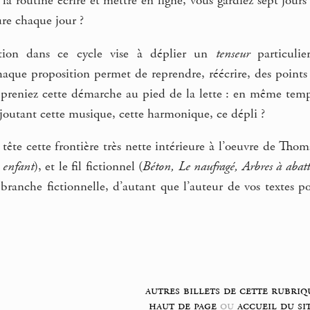
 la routine écrire et mettre en ligne, vous gardiez sept jour
re chaque jour ?
ion dans ce cycle vise à déplier un
tenseur
particulie
aque proposition permet de reprendre, réécrire, des points p
 preniez cette démarche au pied de la lette : en même temps
 ajoutant cette musique, cette harmonique, ce dépli ?
tête cette frontière très nette intérieure à l’oeuvre de Tho
n enfant
), et le fil fictionnel (
Béton, Le naufragé, Arbres à abatt
branche fictionnelle, d’autant que l’auteur de vos textes po
autres billets de cette rubriq
haut de page
ou
accueil du si