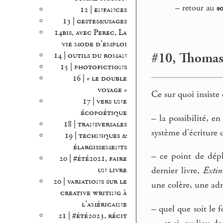
–
retour au
s
12 | enfances
13 | gestes&usages
14bis, avec Perec, La
vie mode d’emploi
#10, Thomas 
14 | outils du roman
15 | photofictions
16 | « le double
voyage »
Ce sur quoi insiste 
17 | vers une
écopoétique
–
la possibilité, e
18 | transversales
système d’écriture 
19 | techniques &
élargissements
–
ce point de dépli
20 | #été2021, faire
un livre
dernier livre,
Extin
20 | variations sur le
une colère, une ad
creative writing à
l’américaine
–
quel que soit le f
21 | #été2023, récit