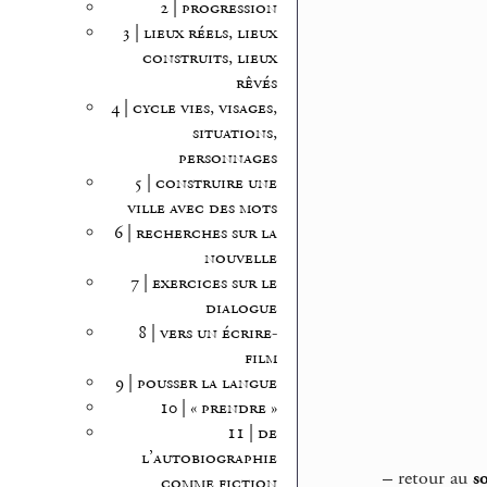
2 | progression
3 | lieux réels, lieux
construits, lieux
rêvés
4 | cycle vies, visages,
situations,
personnages
5 | construire une
ville avec des mots
6 | recherches sur la
nouvelle
7 | exercices sur le
dialogue
8 | vers un écrire-
film
9 | pousser la langue
10 | « prendre »
11 | de
l’autobiographie
–
retour au
s
comme fiction