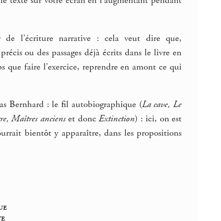
s le texte sur votre écran en l’augmentant pendant
r de l’écriture narrative : cela veut dire que,
récis ou des passages déjà écrits dans le livre en
 que faire l’exercice, reprendre en amont ce qui
mas Bernhard : le fil autobiographique (
La cave, Le
re, Maîtres anciens
et donc
Extinction
) : ici, on est
urrait bientôt y apparaître, dans les propositions
ue
te