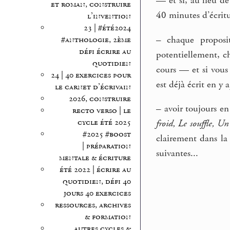
— et si, au lieu de
et roman, construire
40 minutes d’écritu
l’invention
23 | #été2024
–
chaque proposit
#anthologie, 2ème
défi écrire au
potentiellement, ch
quotidien
cours — et si vous
24 | 40 exercices pour
est déjà écrit en y
le carnet d’écrivain
2026, construire
–
avoir toujours en 
recto verso | le
cycle été 2025
froid, Le souffle, U
#2025 #boost
clairement dans la 
| préparation
suivantes...
mentale & écriture
été 2022 | écrire au
quotidien, défi 40
jours 40 exercices
ressources, archives
& formation
autres cycles &