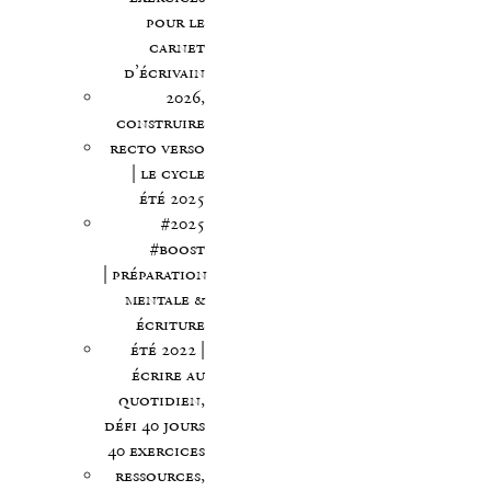
pour le
carnet
d’écrivain
2026,
construire
recto verso
| le cycle
été 2025
#2025
#boost
| préparation
mentale &
écriture
été 2022 |
écrire au
quotidien,
défi 40 jours
40 exercices
ressources,