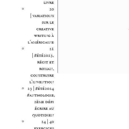
livre
20
| variations
sur le
creative
writing à
l’américaine
21
| #été2023,
récit et
roman,
construire
l’invention
23 | #été2024
#anthologie,
2ème défi
écrire au
quotidien
24 | 40
exercices