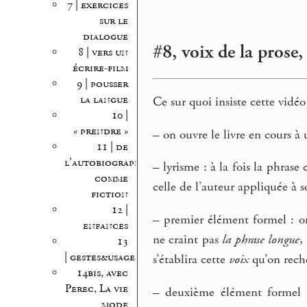
7 | exercices
sur le
dialogue
#8, voix de la prose
8 | vers un
écrire-film
9 | pousser
la langue
Ce sur quoi insiste cette vidéo
10 |
« prendre »
–
on ouvre le livre en cours à 
11 | de
l’autobiographie
–
lyrisme : à la fois la phrase
comme
celle de l’auteur appliquée à s
fiction
12 |
–
premier élément formel : on
enfances
ne craint pas
la phrase longue
,
13
| gestes&usages
s’établira cette
voix
qu’on reche
14bis, avec
Perec, La vie
–
deuxième élément formel 
mode