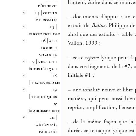
l’auteur, écrire dans ce mouve
d’emploi
14 | outils
–
documents d’appui : un e
du roman
extrait de
Battue
, Philippe de
15 |
photofictions
ainsi que des extraits + table
16 | « le
Vallon, 1999 ;
double
voyage »
–
cette
reprise
lyrique peut s’a
17 | vers une
dans vos fragments de la #7, 
écopoétique
initiale #1 ;
18
| transversales
–
une tonalité neuve et libre 
19
| techniques
matière, qui peut aussi bien
&
reprise, amplification, l’ense
élargissements
20 |
–
de la même façon que la pr
#été2021,
durée, cette nappe lyrique est
faire un