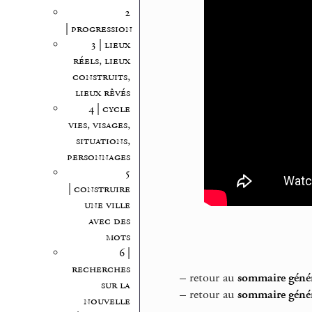
2
| progression
3 | lieux
réels, lieux
construits,
lieux rêvés
4 | cycle
vies, visages,
situations,
personnages
5
| construire
une ville
avec des
mots
6 |
recherches
–
retour au
sommaire généra
sur la
–
retour au
sommaire génér
nouvelle