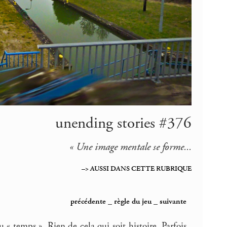
unending stories #376
« Une image mentale se forme...
–> AUSSI DANS CETTE RUBRIQUE
précédente
_
règle du jeu
_
suivante
« temps ». Rien de cela qui soit histoire. Parfois