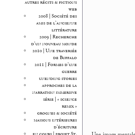
autres récits & fictions
web
2008 | Société des
amis de l’ancienne
littérature
2009 | Recherche
d’un nouveau monde
2010 | Une traversée
de Buffalo
2011 | Formes d’une
guerre
unending stories
approches de la
narration immersive
série | « science
remix »
grognes & société
maisons intérieures
d’écriture
Une image mentale s
en cours | projet St.