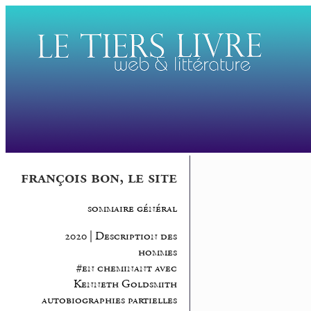
françois bon, le site
sommaire général
2020 | Description des
hommes
#en cheminant avec
Kenneth Goldsmith
autobiographies partielles