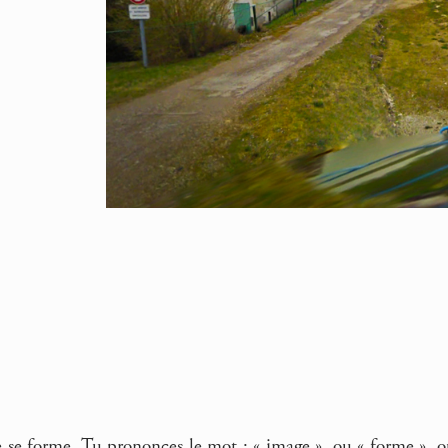
e forme. Tu prononces le mot : « image », ou « forme », ou 