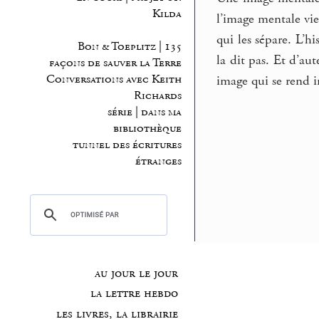
Kilda
l’image mentale vie
qui les sépare. L’h
Bon & Toeplitz | 135
la dit pas. Et d’aut
façons de sauver la Terre
Conversations avec Keith
image qui se rend in
Richards
série | dans ma
bibliothèque
tunnel des écritures
étranges
au jour le jour
la lettre hebdo
les livres, la librairie