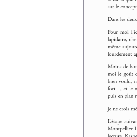
sur le concep
Dans les deux
Pour moi l’i
lapidaire, c’
même aujourd’
lourdement app
Moins de bonh
moi le goût d
bien voulu, 
fort –, et le
puis en plan r
Je ne crois m
L’étape suiva
Montpellier L
lecture, Kasp