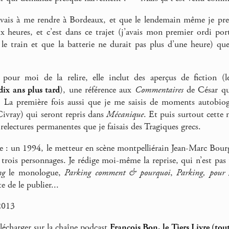
’avais à me rendre à Bordeaux, et que le lendemain même je pr
ix heures, et c’est dans ce trajet (j’avais mon premier ordi por
le train et que la batterie ne durait pas plus d’une heure) que
e pour moi de la relire, elle inclut des aperçus de fiction (
dix ans plus tard
), une référence aux
Commentaires
de César qu
. La première fois aussi que je me saisis de moments autobiog
ivray) qui seront repris dans
Mécanique
. Et puis surtout cett
 relectures permanentes que je faisais des Tragiques grecs.
e : un 1994, le metteur en scène montpelliérain Jean-Marc Bour
 trois personnages. Je rédige moi-même la reprise, qui n’est pas 
ng
le monologue,
Parking comment & pourquoi
,
Parking, pour 
 de le publier...
2013
lécharger sur la chaîne podcast
François Bon, le Tiers Livre (tou