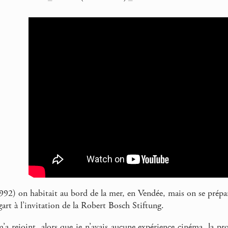
992) on habitait au bord de la mer, en Vendée, mais on se prépara
art à l’invitation de la Robert Bosch Stiftung.
m’a rejoint, alors que je n’avais aucune expérience cinéma, la pro