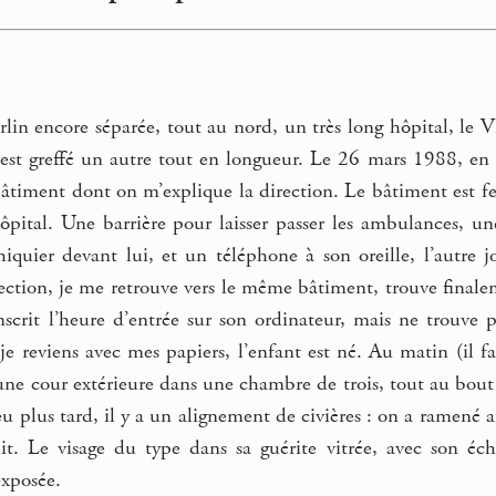
rlin encore séparée, tout au nord, un très long hôpital, le
n est greffé un autre tout en longueur. Le 26 mars 1988, en p
âtiment dont on m’explique la direction. Le bâtiment est ferm
hôpital. Une barrière pour laisser passer les ambulances, une
iquier devant lui, et un téléphone à son oreille, l’autre j
ction, je me retrouve vers le même bâtiment, trouve finalem
inscrit l’heure d’entrée sur son ordinateur, mais ne trouve
 reviens avec mes papiers, l’enfant est né. Au matin (il fa
e cour extérieure dans une chambre de trois, tout au bout
u plus tard, il y a un alignement de civières : on a ramené a
it. Le visage du type dans sa guérite vitrée, avec son éch
exposée.