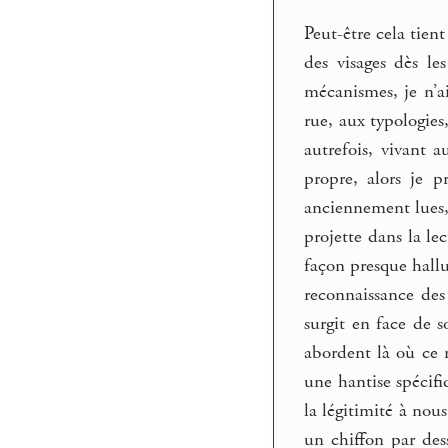
Peut-être cela tien
des visages dès le
mécanismes, je n’ai
rue, aux typologie
autrefois, vivant 
propre, alors je p
anciennement lues,
projette dans la l
façon presque hallu
reconnaissance des
surgit en face de s
abordent là où ce n
une hantise spécifi
la légitimité à no
un chiffon par des