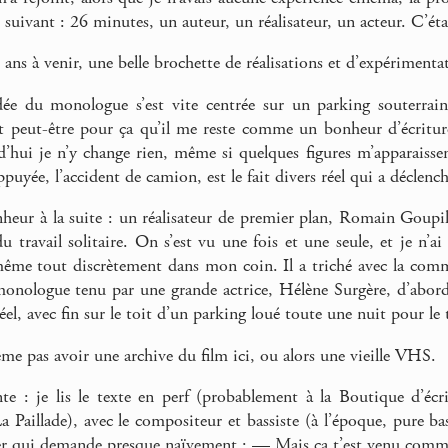
t suivant : 26 minutes, un auteur, un réalisateur, un acteur. C’é
 ans à venir, une belle brochette de réalisations et d’expériment
dée du monologue s’est vite centrée sur un parking souterrain
est peut-être pour ça qu’il me reste comme un bonheur d’écriture.
hui je n’y change rien, même si quelques figures m’apparaissent
uyée, l’accident de camion, est le fait divers réel qui a déclenché
eur à la suite : un réalisateur de premier plan, Romain Goupil
u travail solitaire. On s’est vu une fois et une seule, et je n’ai
même tout discrètement dans mon coin. Il a triché avec la com
 monologue tenu par une grande actrice, Hélène Surgère, d’abord 
éel, avec fin sur le toit d’un parking loué toute une nuit pour le
ême pas avoir une archive du film ici, ou alors une vieille VHS.
nte : je lis le texte en perf (probablement à la Boutique d’é
a Paillade), avec le compositeur et bassiste (à l’époque, pure bas
er qui demande presque naïvement : — Mais ça t’est venu comme