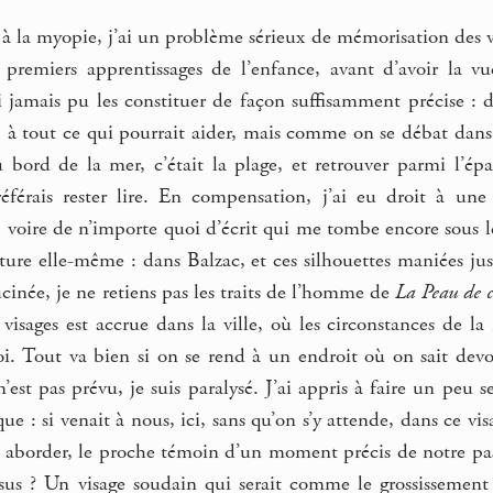
t à la myopie, j’ai un problème sérieux de mémorisation des
s premiers apprentissages de l’enfance, avant d’avoir la 
 jamais pu les constituer de façon suffisamment précise : d
s, à tout ce qui pourrait aider, mais comme on se débat dan
au bord de la mer, c’était la plage, et retrouver parmi l’é
référais rester lire. En compensation, j’ai eu droit à u
 voire de n’importe quoi d’écrit qui me tombe encore sous l
ecture elle-même : dans Balzac, et ces silhouettes maniées 
cinée, je ne retiens pas les traits de l’homme de
La Peau de 
 visages est accrue dans la ville, où les circonstances de 
oi. Tout va bien si on se rend à un endroit où on sait devo
’est pas prévu, je suis paralysé. J’ai appris à faire un peu 
que : si venait à nous, ici, sans qu’on s’y attende, dans ce v
us aborder, le proche témoin d’un moment précis de notre pa
sus ? Un visage soudain qui serait comme le grossissement 