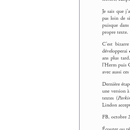
Je sais que j
pas loin de s
puisque dans 
propre texte.
C’est bizarr
développerai
ans plus tard
l’Herm puis C
avec aussi ces
Dernière étap
une version à
textes (
Parki
Lindon accepte
FB, octobre 
Écouter ou té