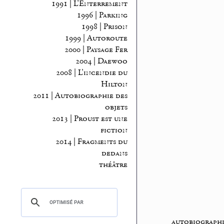
1991 | L’Enterrement
1996 | Parking
1998 | Prison
1999 | Autoroute
2000 | Paysage Fer
2004 | Daewoo
2008 | L’incendie du
Hilton
2011 | Autobiographie des
objets
2013 | Proust est une
fiction
2014 | Fragments du
dedans
théâtre
autobiographi