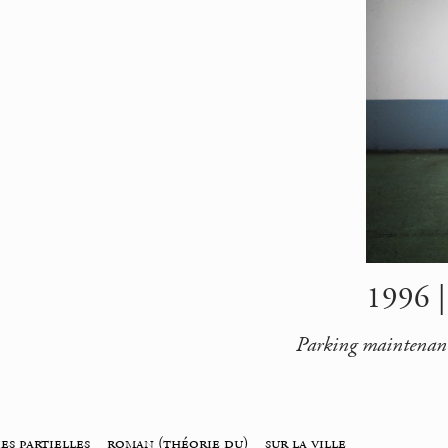
1996 |
Parking maintenant
es partielles
_
roman (théorie du)
_
sur la ville