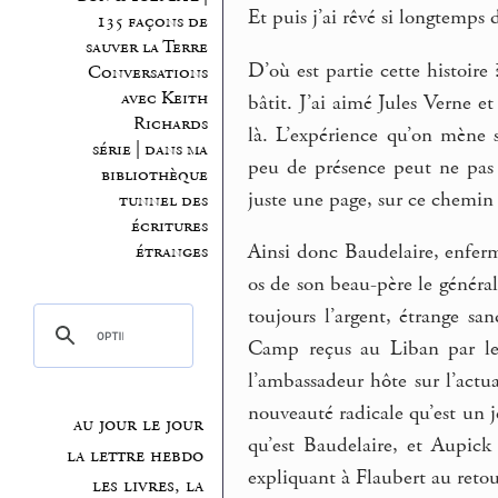
Et puis j’ai rêvé si longtemps 
135 façons de
sauver la Terre
D’où est partie cette histoire ?
Conversations
avec Keith
bâtit. J’ai aimé Jules Verne e
Richards
là. L’expérience qu’on mène 
série | dans ma
peu de présence peut ne pas 
bibliothèque
juste une page, sur ce chemin
tunnel des
écritures
Ainsi donc Baudelaire, enferm
étranges
os de son beau-père le général
toujours l’argent, étrange s
Camp reçus au Liban par le
l’ambassadeur hôte sur l’actua
nouveauté radicale qu’est un
au jour le jour
qu’est Baudelaire, et Aupic
la lettre hebdo
expliquant à Flaubert au retou
les livres, la