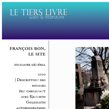
françois bon,
le site
sommaire général
2020
| Description des
hommes
#en cheminant
avec Kenneth
Goldsmith
autobiographies