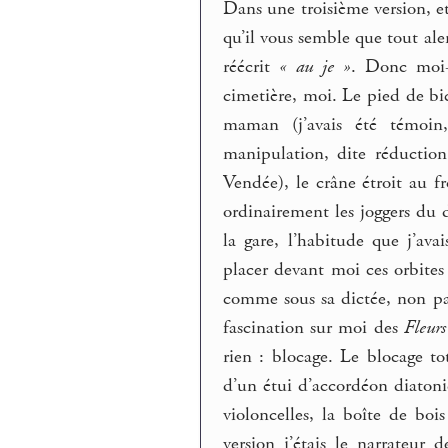
Dans une troisième version, e
qu’il vous semble que tout ale
réécrit
« au je »
. Donc moi-
cimetière, moi. Le pied de bic
maman (j’avais été témoin
manipulation, dite réduction
Vendée), le crâne étroit au f
ordinairement les joggers du 
la gare, l’habitude que j’a
placer devant moi ces orbites v
comme sous sa dictée, non pa
fascination sur moi des
Fleur
rien : blocage. Le blocage t
d’un étui d’accordéon diatoni
violoncelles, la boîte de boi
version j’étais le narrateur d