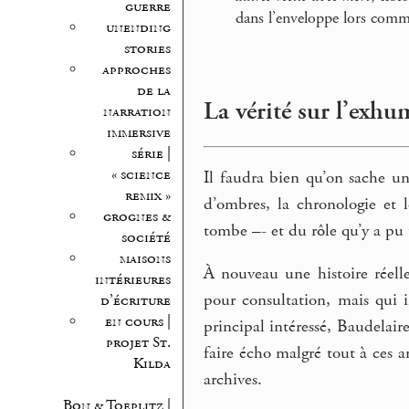
guerre
dans l’enveloppe lors comma
unending
stories
approches
de la
La vérité sur l’exhu
narration
immersive
série |
« science
Il faudra bien qu’on sache un
remix »
d’ombres, la chronologie et 
grognes &
tombe –- et du rôle qu’y a pu 
société
maisons
À nouveau une histoire réell
intérieures
pour consultation, mais qui 
d’écriture
en cours |
principal intéressé, Baudelair
projet St.
faire écho malgré tout à ces ar
Kilda
archives.
Bon & Toeplitz |