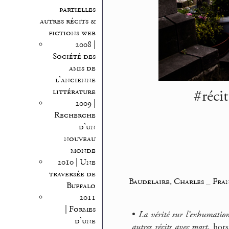
partielles
autres récits &
fictions web
2008 |
Société des
amis de
l’ancienne
#réci
littérature
2009 |
Recherche
d’un
nouveau
monde
2010 | Une
traversée de
Baudelaire, Charles
_
Fran
Buffalo
2011
| Formes
•
La vérité sur l’exhumatio
d’une
autres récits avec mort
, hor