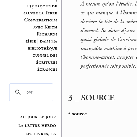
À mesure qu’on l’étudie, 
135 façons de
ce qui manque à l’homme.
sauver la Terre
Conversations
derrière la tête de la mê
avec Keith
d’accord. Se doter d’yeux
Richards
quasi globale de l’environ
série | dans ma
incroyable machine à per
bibliothèque
tunnel des
l’homme-asticot, accepter
écritures
perfectionnée soit possibl
étranges
3 _ SOURCE
•
source
au jour le jour
la lettre hebdo
les livres, la