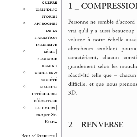
guerre
1 _ COMPRESSIO
unending
stories
Personne ne semble d’accord 
approches
de la
vrai qu’il y a aussi beaucou
narration
volume à notre échelle auss
immersive
chercheurs semblent pourta
série |
caractérisent, chacun cons
« science
remix »
grandement selon les mouche
grognes &
réactivité telle que – chacun
société
difficile, et que nous pren
maisons
3D.
intérieures
d’écriture
en cours |
projet St.
Kilda
2 _ RENVERSE
Bon & Toeplitz |