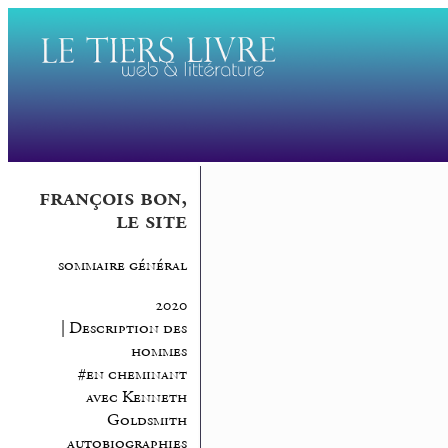
françois bon,
le site
sommaire général
2020
| Description des
hommes
#en cheminant
avec Kenneth
Goldsmith
autobiographies