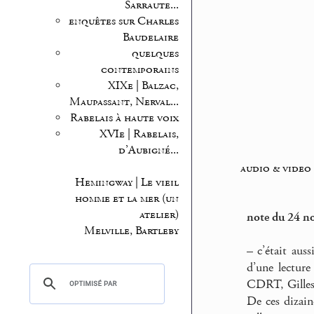
Sarraute...
enquêtes sur Charles
Baudelaire
quelques
contemporains
XIXe | Balzac,
Maupassant, Nerval...
Rabelais à haute voix
XVIe | Rabelais,
d’Aubigné...
audio & video
Hemingway | Le vieil
homme et la mer (un
atelier)
note du 24 n
Melville, Bartleby
–
c’était auss
d’une lectur
CDRT, Gilles 
De ces dizain