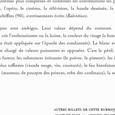
ystèmes plus complexes et combinés les conversations les 
re, l’opéra, le cinéma, la télévision, la bande dessinée, l
 chiffres (90), avertissements écrits (
Ralentissez
.
signes sont ambigus. Leur valeur dépend du contexte. 
 cris l’enthousiasme ou la haine, la couleur du visage la hon
elle était appliquée sur l’épaule des condamnés). Le blanc 
 chargé de valeurs puissantes et opposées. C’est le péril, 
 fureur, les substances irritantes (le poivre, le piment), les
plus raffinées (viande rouge, vin, crustacés), le feu bienfaisa
 (manteau de pourpre des princes, robe des cardinaux), la no
autres billets de cette rubriq
haut de page
ou
accueil du si