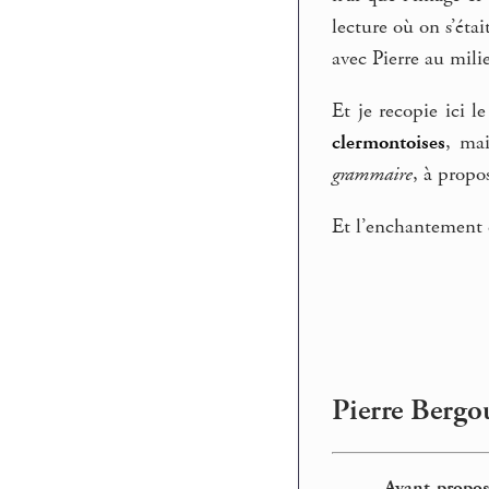
lecture où on s’éta
avec Pierre au mili
Et je recopie ici l
clermontoises
, ma
grammaire
, à propo
Et l’enchantement de
Pierre Bergo
Avant-propos