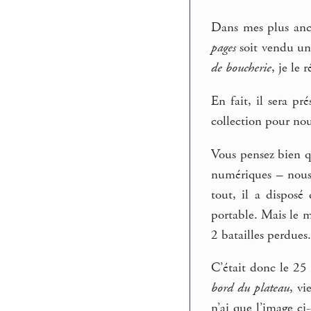
Dans mes plus ancie
pages
soit vendu un
de boucherie
, je le 
En fait, il sera pr
collection pour nous
Vous pensez bien qu
numériques – nous 
tout, il a dispos
portable. Mais le 
2 batailles perdues.
C’était donc le 2
bord du plateau
, vi
n’ai que l’image ci