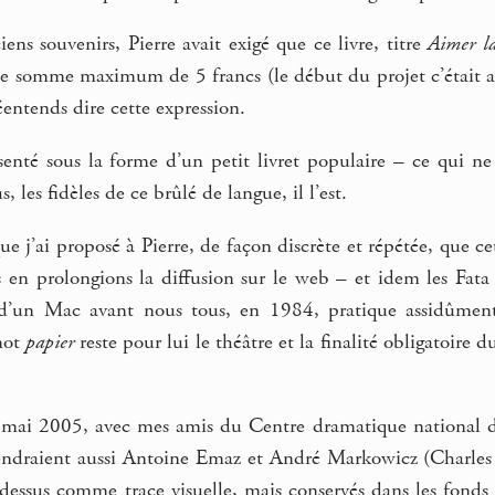
ns souvenirs, Pierre avait exigé que ce livre, titre
Aimer l
e somme maximum de 5 francs (le début du projet c’était av
réentends dire cette expression.
ésenté sous la forme d’un petit livret populaire – ce qui ne
, les fidèles de ce brûlé de langue, il l’est.
e j’ai proposé à Pierre, de façon discrète et répétée, que ce
en prolongions la diffusion sur le web – et idem les Fata M
é d’un Mac avant nous tous, en 1984, pratique assidûm
mot
papier
reste pour lui le théâtre et la finalité obligatoire du
5 mai 2005, avec mes amis du Centre dramatique national 
endraient aussi Antoine Emaz et André Markowicz (Charles J
-dessus comme trace visuelle, mais conservés dans les fonds