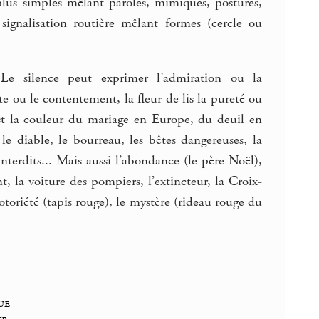
plus simples mêlant paroles, mimiques, postures,
a signalisation routière mêlant formes (cercle ou
Le silence peut exprimer l’admiration ou la
te ou le contentement, la fleur de lis la pureté ou
est la couleur du mariage en Europe, du deuil en
le diable, le bourreau, les bêtes dangereuses, la
 interdits... Mais aussi l’abondance (le père Noël),
nt, la voiture des pompiers, l’extincteur, la Croix-
toriété (tapis rouge), le mystère (rideau rouge du
ue
te