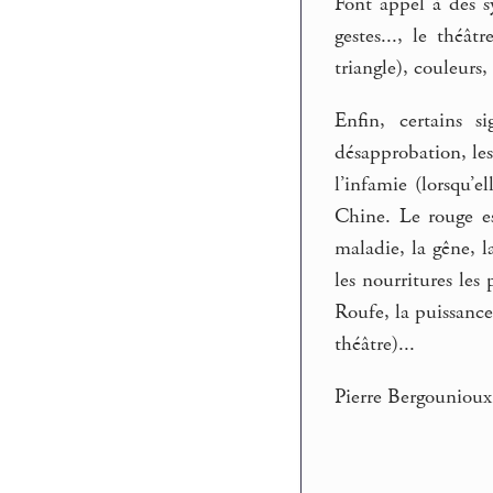
Font appel à des s
gestes..., le théât
triangle), couleurs,
Enfin, certains 
désapprobation, les
l’infamie (lorsqu’
Chine. Le rouge est
maladie, la gêne, la
les nourritures les 
Roufe, la puissance
théâtre)...
Pierre Bergounioux