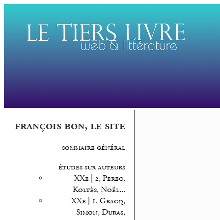
françois bon, le site
sommaire général
études sur auteurs
XXe | 2, Perec,
Koltès, Noël...
XXe | 1, Gracq,
Simon, Duras,