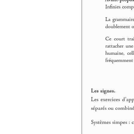
Infinies compl
La grammaire 
doublement opé
Ce court tra
rattacher un
humaine, cell
fréquemment s
Les signes.
Les exercices d’ap
séparés ou combiné
Systèmes simpes : c