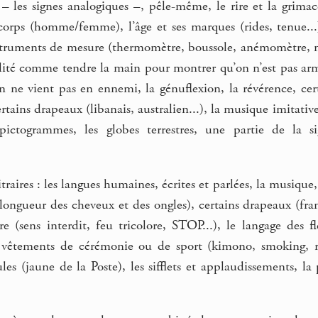
– les signes analogiques –, pêle-même, le rire et la grimace
orps (homme/femme), l’âge et ses marques (rides, tenue...), 
struments de mesure (thermomètre, boussole, anémomètre, m
ilité comme tendre la main pour montrer qu’on n’est pas arm
 ne vient pas en ennemi, la génuflexion, la révérence, certa
rtains drapeaux (libanais, australien...), la musique imitative,
pictogrammes, les globes terrestres, une partie de la si
raires : les langues humaines, écrites et parlées, la musique
ongueur des cheveux et des ongles), certains drapeaux (frança
ère (sens interdit, feu tricolore, STOP...), le langage des 
les vêtements de cérémonie ou de sport (kimono, smoking, ro
les (jaune de la Poste), les sifflets et applaudissements, la 