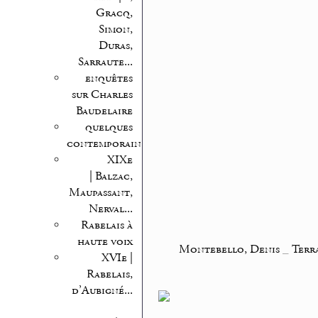
Gracq,
Simon,
Duras,
Sarraute...
enquêtes
sur Charles
Baudelaire
quelques
contemporains
XIXe
| Balzac,
Maupassant,
Nerval...
Rabelais à
haute voix
Montebello, Denis
_
Terra
XVIe |
Rabelais,
d’Aubigné...