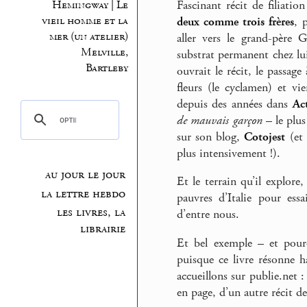
Fascinant récit de filiat
Hemingway | Le
vieil homme et la
deux comme trois frères
, 
mer (un atelier)
aller vers le grand-père 
Melville,
substrat permanent chez lu
Bartleby
ouvrait le récit, le passage
fleurs (le cyclamen) et v
depuis des années dans
Ac
de mauvais garçon
– le plus
sur son blog,
Cotojest
(et 
plus intensivement !).
au jour le jour
Et le terrain qu’il explore
la lettre hebdo
pauvres d’Italie pour ess
les livres, la
d’entre nous.
librairie
Et bel exemple – et pourq
puisque ce livre résonne 
accueillons sur publie.net :
en page, d’un autre récit de