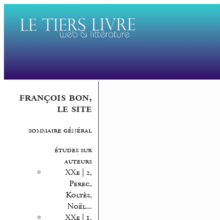
françois bon,
le site
sommaire général
études sur
auteurs
XXe | 2,
Perec,
Koltès,
Noël...
XXe | 1,