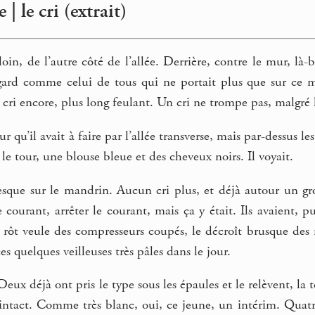
 | le cri (extrait)
loin, de l’autre côté de l’allée. Derrière, contre le mur, là-b
gard comme celui de tous qui ne portait plus que sur ce m
 cri encore, plus long feulant. Un cri ne trompe pas, malgré l
ur qu’il avait à faire par l’allée transverse, mais par-dessus l
le tour, une blouse bleue et des cheveux noirs. Il voyait.
sque sur le mandrin. Aucun cri plus, et déjà autour un grou
e courant, arrêter le courant, mais ça y était. Ils avaient, 
 rôt veule des compresseurs coupés, le décroît brusque des 
s quelques veilleuses très pâles dans le jour.
 Deux déjà ont pris le type sous les épaules et le relèvent, la
e intact. Comme très blanc, oui, ce jeune, un intérim. Quatre