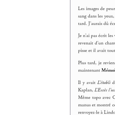
Les images de peur 
sang dans les yeux,
tard. J’aurais dû éc
Je n’ai pas écrit le
revenait d’un chant
pisse et il avait t
Plus tard, je revie
maintenant
Mémoir
Il y avait
L’établi
de
Kaplan,
L’Excès l’us
Même topo avec Ch
manus et montré ce 
renvoyez-le à Lind