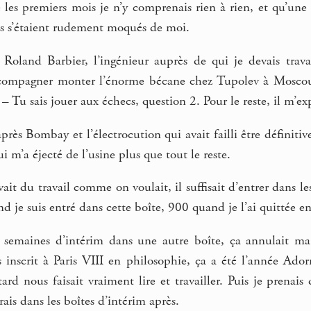
les premiers mois je n’y comprenais rien à rien, et qu’une 
pes s’étaient rudement moqués de moi.
Roland Barbier, l’ingénieur auprès de qui je devais travail
ccompagner monter l’énorme bécane chez Tupolev à Moscou, 
– Tu sais jouer aux échecs, question 2. Pour le reste, il m’ex
rès Bombay et l’électrocution qui avait failli être définitive 
 m’a éjecté de l’usine plus que tout le reste.
ait du travail comme on voulait, il suffisait d’entrer dans les
 je suis entré dans cette boîte, 900 quand je l’ai quittée e
 3 semaines d’intérim dans une autre boîte, ça annulait 
s inscrit à Paris VIII en philosophie, ça a été l’année Ado
rd nous faisait vraiment lire et travailler. Puis je prenai
rais dans les boîtes d’intérim après.