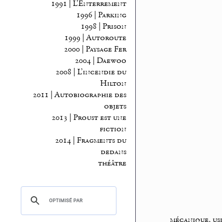
1991 | L’Enterrement
1996 | Parking
1998 | Prison
1999 | Autoroute
2000 | Paysage Fer
2004 | Daewoo
2008 | L’incendie du
Hilton
2011 | Autobiographie des
objets
2013 | Proust est une
fiction
2014 | Fragments du
dedans
théâtre
mécanique, us