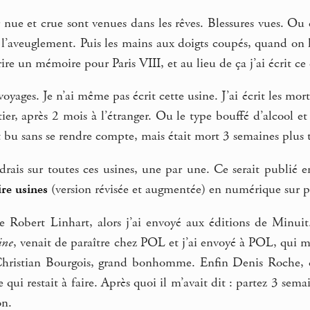
nue et crue sont venues dans les rêves. Blessures vues. Ou c
 l’aveuglement. Puis les mains aux doigts coupés, quand on 
rire un mémoire pour Paris VIII, et au lieu de ça j’ai écrit ce
s voyages. Je n’ai même pas écrit cette usine. J’ai écrit les m
ier, après 2 mois à l’étranger. Ou le type bouffé d’alcool et
out bu sans se rendre compte, mais était mort 3 semaines plus 
ndrais sur toutes ces usines, une par une. Ce serait publié 
e usines
(version révisée et augmentée) en numérique sur p
 Robert Linhart, alors j’ai envoyé aux éditions de Minuit. 
ine
, venait de paraître chez POL et j’ai envoyé à POL, qui m’
ristian Bourgois, grand bonhomme. Enfin Denis Roche, qu
qui restait à faire. Après quoi il m’avait dit : partez 3 sema
on.