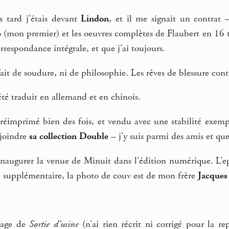
s tard j’étais devant
Lindon
, et il me signait un contrat 
igo (mon premier) et les oeuvres complètes de Flaubert en 1
rrespondance intégrale, et que j’ai toujours.
fait de soudure, ni de philosophie. Les rêves de blessure cont
été traduit en allemand et en chinois.
réimprimé bien des fois, et vendu avec une stabilité exemp
ejoindre
sa collection Double
– j’y suis parmi des amis et que
d’inaugurer la venue de Minuit dans l’édition numérique. L’epu
supplémentaire, la photo de couv est de mon frère
Jacques
sage de
Sortie d’usine
(n’ai rien récrit ni corrigé pour la re