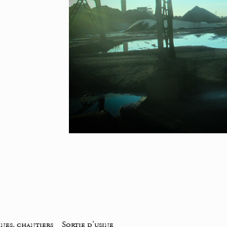
ines, chantiers
_
Sortie d’usine