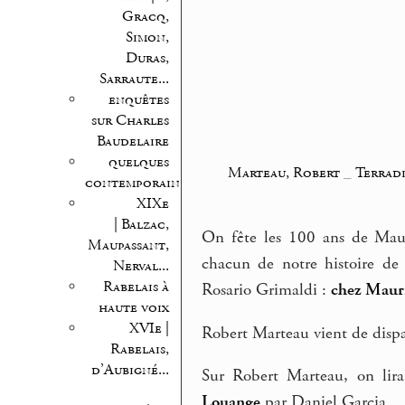
Gracq,
Simon,
Duras,
Sarraute...
enquêtes
sur Charles
Baudelaire
quelques
Marteau, Robert
_
Terradi
contemporains
XIXe
| Balzac,
On fête les 100 ans de Mau
Maupassant,
chacun de notre histoire de 
Nerval...
Rabelais à
Rosario Grimaldi :
chez Maur
haute voix
XVIe |
Robert Marteau vient de dispar
Rabelais,
d’Aubigné...
Sur Robert Marteau, on lir
Louange
par Daniel Garcia.