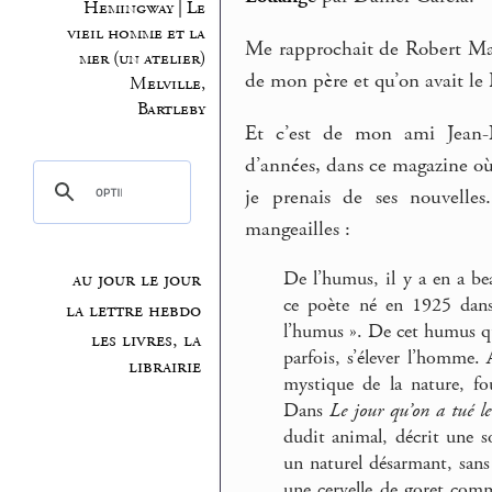
Hemingway | Le
vieil homme et la
Me rapprochait de Robert Marte
mer (un atelier)
de mon père et qu’on avait le
Melville,
Bartleby
Et c’est de mon ami Jean-Lu
d’années, dans ce magazine où 
je prenais de ses nouvelles
mangeailles :
De l’humus, il y a en a b
au jour le jour
ce poète né en 1925 dans 
la lettre hebdo
l’humus ». De cet humus qui
les livres, la
parfois, s’élever l’homme.
librairie
mystique de la nature, fou
Dans
Le jour qu’on a tué l
dudit animal, décrit une soc
un naturel désarmant, sans 
une cervelle de goret com