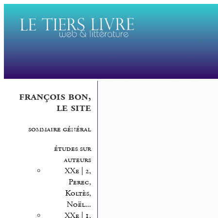
françois bon,
le site
sommaire général
études sur
auteurs
XXe | 2,
Perec,
Koltès,
Noël...
XXe | 1,