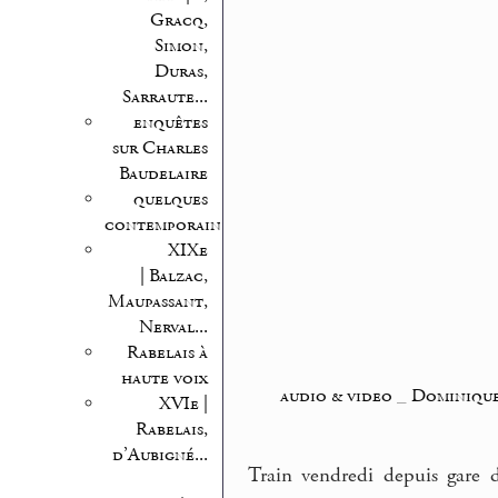
Gracq,
Simon,
Duras,
Sarraute...
enquêtes
sur Charles
Baudelaire
quelques
contemporains
XIXe
| Balzac,
Maupassant,
Nerval...
Rabelais à
haute voix
audio & video
_
Dominique
XVIe |
Rabelais,
d’Aubigné...
Train vendredi depuis gare