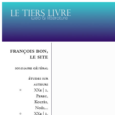
françois bon,
le site
sommaire général
études sur
auteurs
XXe | 2,
Perec,
Koltès,
Noël...
XXe | 1,