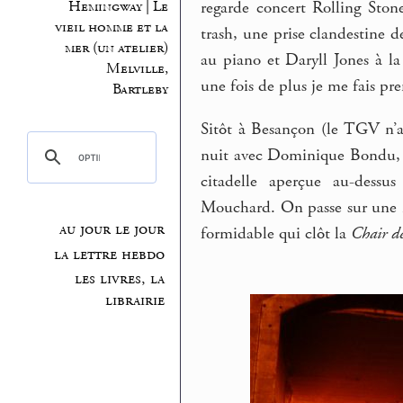
Hemingway | Le
regarde concert Rolling St
vieil homme et la
trash, une prise clandestine 
mer (un atelier)
au piano et Daryll Jones à la
Melville,
une fois de plus je me fais pre
Bartleby
Sitôt à Besançon (le TGV n’a
nuit avec Dominique Bondu, di
citadelle aperçue au-dessus
Mouchard. On passe sur une riv
au jour le jour
formidable qui clôt la
Chair d
la lettre hebdo
les livres, la
librairie