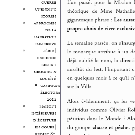
L’an passé, pour la Mission L
guerre
unending
théorique de Mme Nathalie
stories
gigantesque phrase :
Les auteu
approches
propre choix de vivre exclusi
de la
narration
La semaine passée, on s’insur
immersive
série |
le monarque attribue à un de 
« science
déjà oublié le nom, la direct
remix »
aussitôt du lest, l’important 
grognes &
en quelques mois à ce qu’il n’
société
campagne
sur la Villa.
électorale
2012
Alors évidemment, ça les ve
maisons
individus comme Olivier Roli
intérieures
pétition dans le Monde ? Al
d’écriture
du groupe
chasse et pêche
, 
en cours |
projet St.