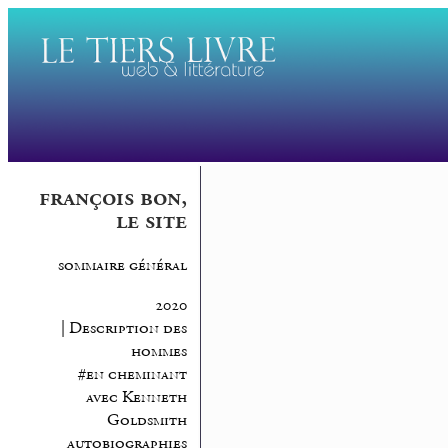
françois bon,
le site
sommaire général
2020
| Description des
hommes
#en cheminant
avec Kenneth
Goldsmith
autobiographies