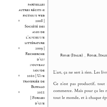
partielles
autres récits &
fictions web
2008 |
Société des
amis de
l’ancienne
littérature
2009 |
Recherche
Rome (Italie)
_
Rome, Itali
d’un
nouveau
monde
L’art, ça ne sert à rien. Les livr
2010 | Une
traversée de
Ce n’est pas productif, tout 
Buffalo
commerce. Mais pour ça les mo
2011
tout le monde, et à chaque épo
| Formes
d’une