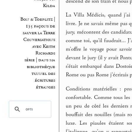
descend de son train et nous
Kilda
La Villa Médicis, quand j’ai 
Bon & Toeplitz |
livre. Je ne savais même pas 
135 façons de
jury, mécontent des candidatur
sauver la Terre
Conversations
comme toi, qu’il faudrait... J
avec Keith
m’offre le voyage pour savoi
Richards
devant le jury (il y avait Pon
série | dans ma
s’était embarqué dans Dostoiev
bibliothèque
tunnel des
Rome ou pas Rome j’écrirais p
écritures
étranges
Conditions matérielles : pr
confortable. Comme tous les a
un peu de côté les derniers 
bouffait des nouilles (mais r
luxe. Les piaules étaient 
l’italienne, qu’on y rappor