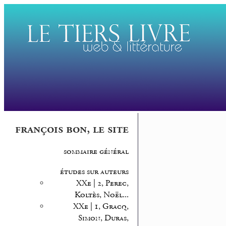
françois bon, le site
sommaire général
études sur auteurs
XXe | 2, Perec,
Koltès, Noël...
XXe | 1, Gracq,
Simon, Duras,