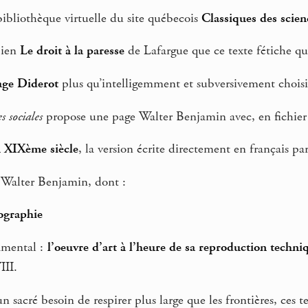
ibliothèque virtuelle du site québecois
Classiques des scien
bien
Le droit à la paresse
de Lafargue que ce texte fétiche qu
age Diderot
plus qu’intelligemment et subversivement choisi
s sociales
propose une page Walter Benjamin avec, en fichier 
du XIXème siècle
, la version écrite directement en français 
s Walter Benjamin, dont :
tographie
amental :
l’oeuvre d’art à l’heure de sa reproduction techni
III.
sacré besoin de respirer plus large que les frontières, ces t