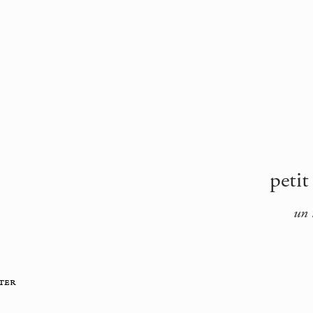
peti
un 
ter