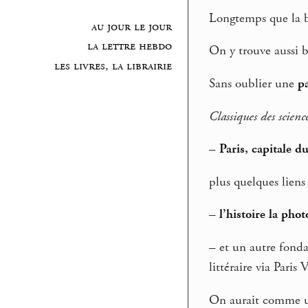
Longtemps que la b
au jour le jour
la lettre hebdo
On y trouve aussi 
les livres, la librairie
Sans oublier une
p
Classiques des science
–
Paris, capitale 
plus quelques lien
–
l’histoire la pho
–
et un autre fond
littéraire via Paris V
On aurait comme un 