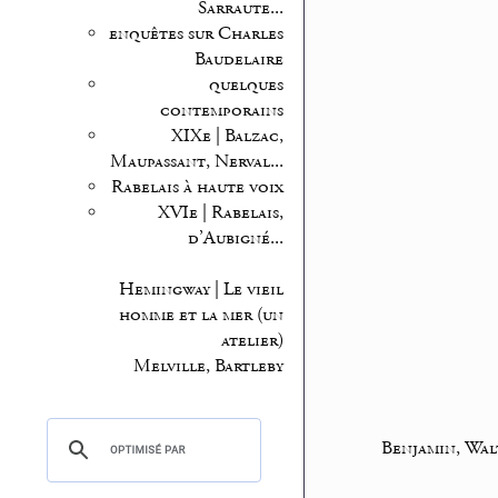
Sarraute...
enquêtes sur Charles
Baudelaire
quelques
contemporains
XIXe | Balzac,
Maupassant, Nerval...
Rabelais à haute voix
XVIe | Rabelais,
d’Aubigné...
Hemingway | Le vieil
homme et la mer (un
atelier)
Melville, Bartleby
Benjamin, Wal